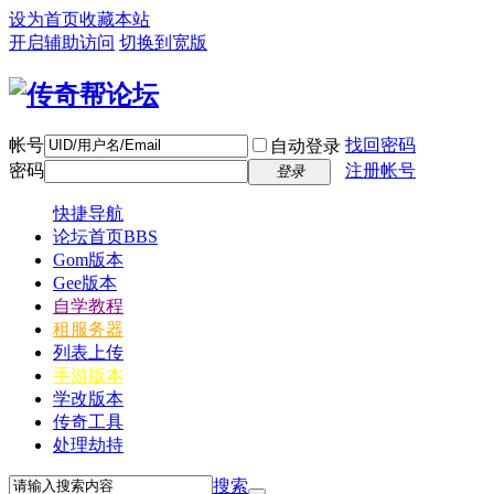
设为首页
收藏本站
开启辅助访问
切换到宽版
帐号
找回密码
自动登录
密码
注册帐号
登录
快捷导航
论坛首页
BBS
Gom版本
Gee版本
自学教程
租服务器
列表上传
手游版本
学改版本
传奇工具
处理劫持
搜索