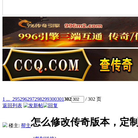
1 ...
295
296
297
298
299
300
301
302
/ 302 页
返回列表
怎么修改传奇版本，定
楼主:
帮主