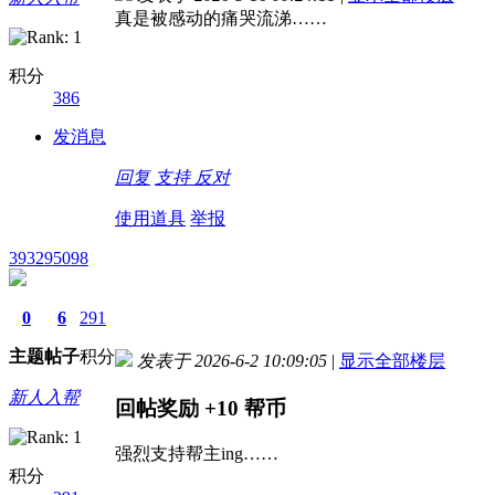
真是被感动的痛哭流涕……
积分
386
发消息
回复
支持
反对
使用道具
举报
393295098
0
6
291
主题
帖子
积分
发表于 2026-6-2 10:09:05
|
显示全部楼层
新人入帮
回帖奖励
+10
帮币
强烈支持帮主ing……
积分