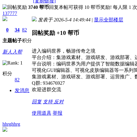
[复制链接]
3740 帮币
回复本帖可获得 10 帮币奖励! 每人限 1 
137777
发表于 2026-5-4 14:49:44
|
显示全部楼层
0
34
82
回帖奖励
+10
帮币
主题
帖子
积分
进入编码世界，畅游传奇之境
新人入帮
平台介绍：集游戏素材、游戏研发、游戏部署、
平台说明：编码世界为用户提供了智能数据编辑
可视化GUI编辑器、可视化皮肤编辑器等一系列
积分
集游戏素材、游戏研发、游戏部署、运营推广、
82
Q群: 934676927
欢迎进群交流
发消息
回复
支持
反对
使用道具
举报
hhrghhrg