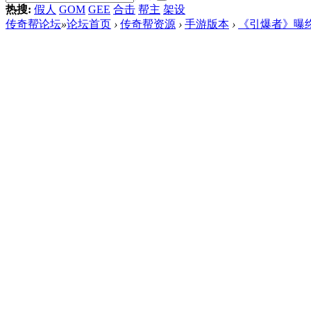
热搜:
假人
GOM
GEE
合击
帮主
架设
传奇帮论坛
»
论坛首页
›
传奇帮资源
›
手游版本
›
《引爆者》曝