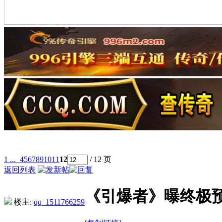
1 ...
4
5
6
7
8
9
10
11
12
/ 12 页
返回列表
《引爆者》曝终极
楼主:
qq_1511766259