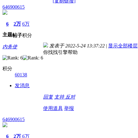
[复制链接]
646900615
6
2万
6万
主题
帖子
积分
发表于 2022-5-24 13:37:22
|
显示全部楼层
内务使
你找找引擎帮助
积分
60138
发消息
回复
支持
反对
使用道具
举报
646900615
6
2万
6万