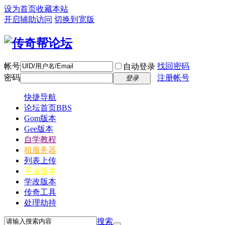
设为首页
收藏本站
开启辅助访问
切换到宽版
帐号
找回密码
自动登录
密码
注册帐号
登录
快捷导航
论坛首页
BBS
Gom版本
Gee版本
自学教程
租服务器
列表上传
手游版本
学改版本
传奇工具
处理劫持
搜索