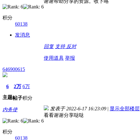
谢谢帮助分享的资源。收下咯
积分
60138
发消息
回复
支持
反对
使用道具
举报
646900615
6
2万
6万
主题
帖子
积分
发表于 2022-6-17 16:23:09
|
显示全部楼层
内务使
看看谢谢分享哒哒
积分
60138