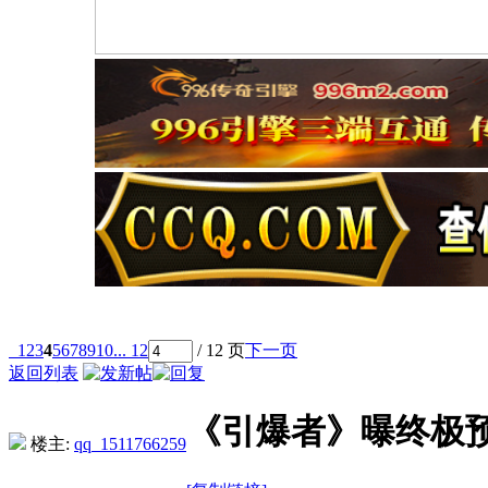
1
2
3
4
5
6
7
8
9
10
... 12
/ 12 页
下一页
返回列表
《引爆者》曝终极
楼主:
qq_1511766259