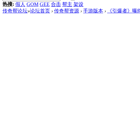
热搜:
假人
GOM
GEE
合击
帮主
架设
传奇帮论坛
»
论坛首页
›
传奇帮资源
›
手游版本
›
《引爆者》曝