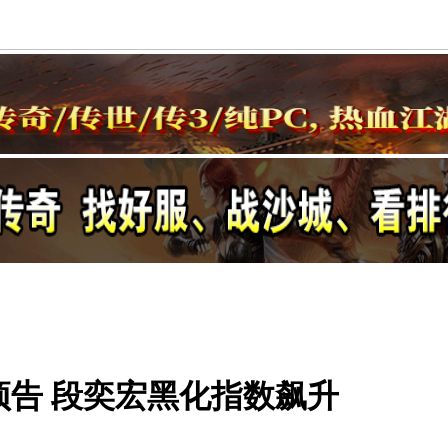
预告 段奕宏黑化指数飙升