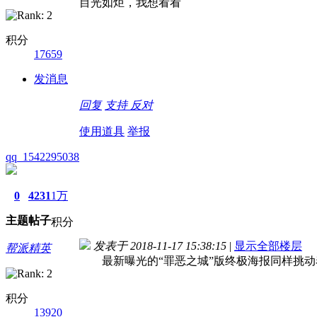
目光如炬，我想看看
积分
17659
发消息
回复
支持
反对
使用道具
举报
qq_1542295038
0
4231
1万
主题
帖子
积分
发表于 2018-11-17 15:38:15
|
显示全部楼层
帮派精英
最新曝光的“罪恶之城”版终极海报同样挑动
积分
13920