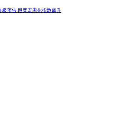
终极预告 段奕宏黑化指数飙升