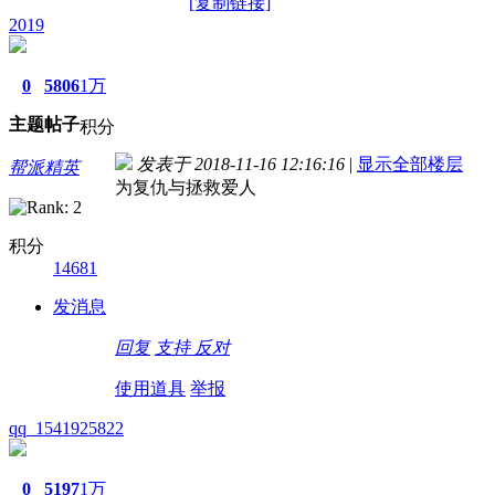
[复制链接]
2019
0
5806
1万
主题
帖子
积分
发表于 2018-11-16 12:16:16
|
显示全部楼层
帮派精英
为复仇与拯救爱人
积分
14681
发消息
回复
支持
反对
使用道具
举报
qq_1541925822
0
5197
1万