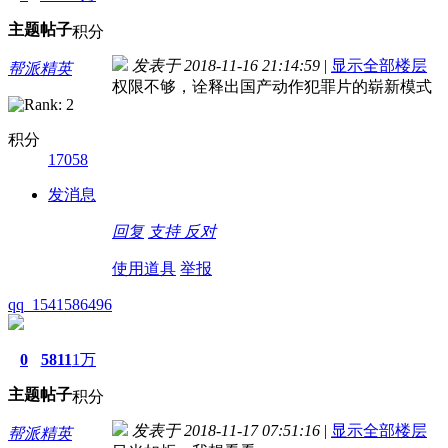
主题
帖子
积分
发表于 2018-11-16 21:14:59
|
显示全部楼层
帮派精英
权限不够，诠释出国产动作犯罪片的崭新模式
积分
17058
发消息
回复
支持
反对
使用道具
举报
qq_1541586496
0
5811
1万
主题
帖子
积分
发表于 2018-11-17 07:51:16
|
显示全部楼层
帮派精英