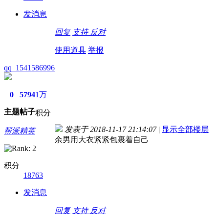
发消息
回复
支持
反对
使用道具
举报
qq_1541586996
0
5794
1万
主题
帖子
积分
发表于 2018-11-17 21:14:07
|
显示全部楼层
帮派精英
余男用大衣紧紧包裹着自己
积分
18763
发消息
回复
支持
反对