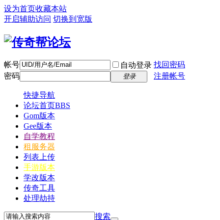
设为首页
收藏本站
开启辅助访问
切换到宽版
帐号
找回密码
自动登录
密码
注册帐号
登录
快捷导航
论坛首页
BBS
Gom版本
Gee版本
自学教程
租服务器
列表上传
手游版本
学改版本
传奇工具
处理劫持
搜索