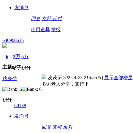
发消息
回复
支持
反对
使用道具
举报
646900615
6
2万
6万
主题
帖子
积分
发表于 2022-4-23 21:05:05
|
显示全部楼层
内务使
多谢老大分享，支持下
积分
60138
发消息
回复
支持
反对