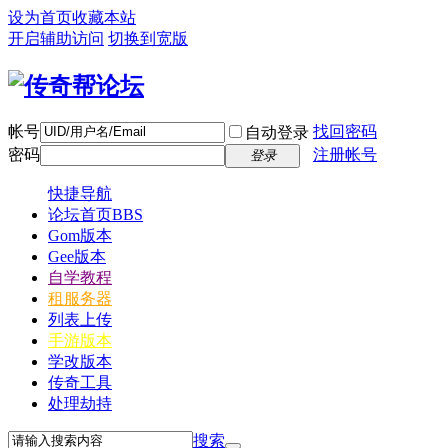
设为首页
收藏本站
开启辅助访问
切换到宽版
帐号
找回密码
自动登录
密码
注册帐号
登录
快捷导航
论坛首页
BBS
Gom版本
Gee版本
自学教程
租服务器
列表上传
手游版本
学改版本
传奇工具
处理劫持
搜索