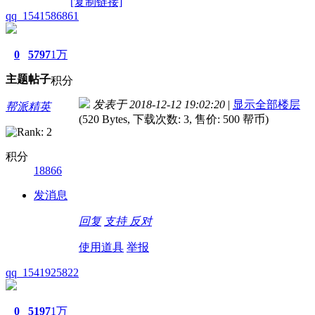
[复制链接]
qq_1541586861
0
5797
1万
主题
帖子
积分
发表于 2018-12-12 19:02:20
|
显示全部楼层
帮派精英
(520 Bytes, 下载次数: 3, 售价: 500 帮币)
积分
18866
发消息
回复
支持
反对
使用道具
举报
qq_1541925822
0
5197
1万