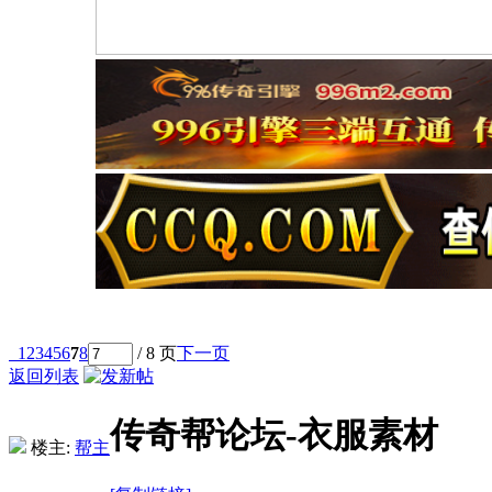
1
2
3
4
5
6
7
8
/ 8 页
下一页
返回列表
传奇帮论坛-衣服素材
楼主:
帮主