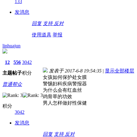
133
发消息
回复
支持
反对
使用道具
举报
linhuajun
12
556
3042
发表于 2017-6-8 19:54:35
|
显示全部楼层
主题
帖子
积分
女孩如何保护处女膜
警惕妇科疾病警报器
普通帮众
为什么会有红血丝
鸡骨草的功效
男人怎样做好性保健
积分
3042
发消息
回复
支持
反对