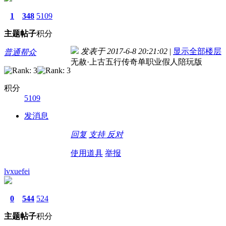
1
348
5109
主题
帖子
积分
发表于 2017-6-8 20:21:02
|
显示全部楼层
普通帮众
无赦·上古五行传奇单职业假人陪玩版
积分
5109
发消息
回复
支持
反对
使用道具
举报
lvxuefei
0
544
524
主题
帖子
积分