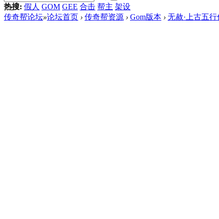
热搜:
假人
GOM
GEE
合击
帮主
架设
传奇帮论坛
»
论坛首页
›
传奇帮资源
›
Gom版本
›
无赦·上古五