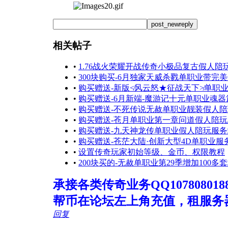
post_newreply
相关帖子
•
1.76战火荣耀开战传奇小极品复古假人陪
•
300块购买-6月独家天威杀戮单职业带完
•
购买赠送-新版≮风云怒★征战天下≯单职
•
购买赠送-6月新端-魔游记十元单职业魂
•
购买赠送-不死传说无赦单职业靓装假人
•
购买赠送-苍月单职业第一章问道假人陪玩
•
购买赠送-九天神龙传单职业假人陪玩服务
•
购买赠送-苍茫大陆·创新大型4D单职业服
•
设置传奇玩家初始等级、金币、权限教程
•
200块买的-无赦单职业第29季增加100多
承接各类传奇业务QQ107808018
帮币在论坛左上角充值，租服务
回复