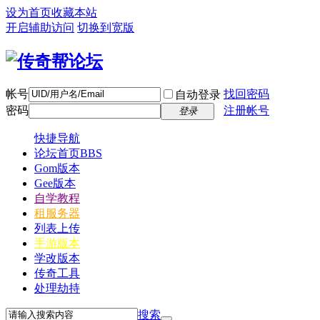
设为首页
收藏本站
开启辅助访问
切换到宽版
帐号
找回密码
自动登录
密码
注册帐号
登录
快捷导航
论坛首页
BBS
Gom版本
Gee版本
自学教程
租服务器
列表上传
手游版本
学改版本
传奇工具
处理劫持
搜索