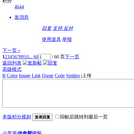
积分
4644
发消息
回复
支持
反对
使用道具
举报
下一页 »
1
2
3
4
5
6
7
8
9
10
... 60
/ 60 页
下一页
返回列表
高级模式
B
Color
Image
Link
Quote
Code
Smilies
|
上传
本版积分规则
回帖后跳转到最后一页
发表回复
小黑屋
|
传奇帮论坛