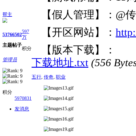
【假人管理】：@
帮主
【开区网站】：
http
597
5376
6502
万
主题
帖子
【版本下载】：
积分
下载地址.txt
(556 By
管理员
五行
,
传奇
,
职业
积分
5970831
发消息