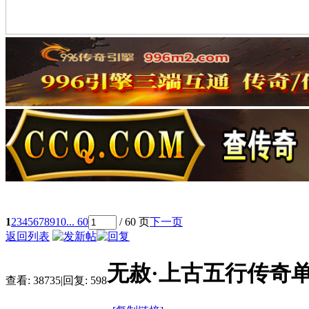
1
2
3
4
5
6
7
8
9
10
... 60
/ 60 页
下一页
返回列表
无赦·上古五行传奇
查看:
38735
|
回复:
598