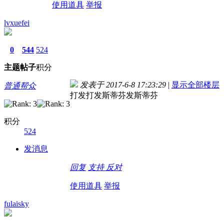
使用道具
举报
lvxuefei
0
544
524
主题
帖子
积分
发表于 2017-6-8 17:23:29
|
显示全部楼层
普通帮众
打发打发斯蒂芬发斯蒂芬
积分
524
发消息
回复
支持
反对
使用道具
举报
fulaisky