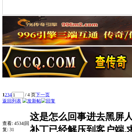
1
2
3
4
/ 4 页
下一页
返回列表
这是怎么回事进去黑屏人
查看:
4534
|
回
补丁已经解压到客户端.求.
复:
31