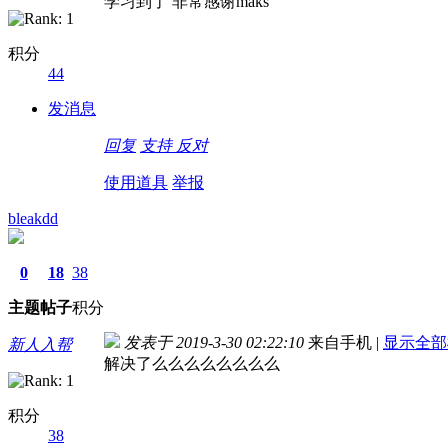
学习到了 非常感谢maks
积分
44
发消息
回复
支持
反对
使用道具
举报
bleakdd
0
18
38
主题
帖子
积分
发表于 2019-3-30 02:22:10
来自手机
|
显示全部
新人入帮
解决了么么么么么么么么
积分
38