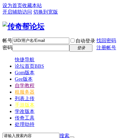
设为首页
收藏本站
开启辅助访问
切换到宽版
帐号
找回密码
自动登录
密码
注册帐号
登录
快捷导航
论坛首页
BBS
Gom版本
Gee版本
自学教程
租服务器
列表上传
手游版本
学改版本
传奇工具
处理劫持
搜索