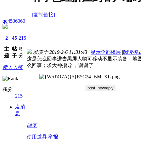
[复制链接]
qq4536060
2
45
215
主
帖
积
发表于 2019-2-6 11:31:43
|
显示全部楼层
|
阅读模
题
子
分
这是怎么回事进去黑屏人物可移动不显示装备，地图
么回事；求大神指导 ，谢谢了
新人入帮
post_newreply
积分
215
发消
息
回复
使用道具
举报