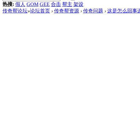
热搜:
假人
GOM
GEE
合击
帮主
架设
传奇帮论坛
»
论坛首页
›
传奇帮资源
›
传奇问题
›
这是怎么回事进