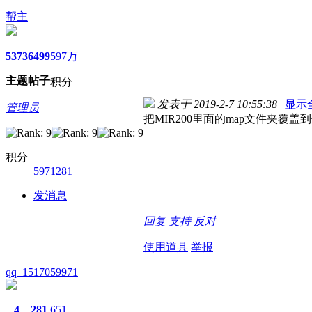
帮主
5373
6499
597万
主题
帖子
积分
发表于 2019-2-7 10:55:38
|
显示
管理员
把MIR200里面的map文件夹覆
积分
5971281
发消息
回复
支持
反对
使用道具
举报
qq_1517059971
4
281
651