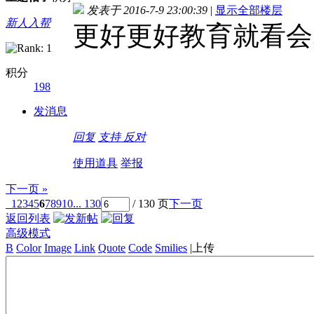
发表于 2016-7-9 23:00:39
|
显示全部楼层
新人入帮
更好更好教育就看会
积分
198
发消息
回复
支持
反对
使用道具
举报
下一页 »
1
2
3
4
5
6
7
8
9
10
... 130
/ 130 页
下一页
返回列表
高级模式
B
Color
Image
Link
Quote
Code
Smilies
|
上传