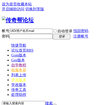
设为首页
收藏本站
开启辅助访问
切换到宽版
帐号
找回密码
自动登录
密码
注册帐号
登录
快捷导航
论坛首页
BBS
Gom版本
Gee版本
自学教程
租服务器
列表上传
手游版本
学改版本
传奇工具
处理劫持
搜索