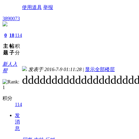
使用道具
举报
3890073
0
18
114
主
帖
积
题
子
分
新人入
发表于 2016-7-9 01:11:28
|
显示全部楼层
帮
ddddddddddddddddddd
积分
114
发
消
息