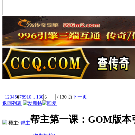
1
2
3
4
5
6
7
8
9
10
... 130
/ 130 页
下一页
返回列表
帮主第一课：GOM版本
楼主:
帮主