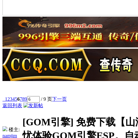
1
2
3
4
5
6
7
8
9
/ 9 页
下一页
返回列表
[GOM引擎]
免费下载【山
楼主:
忧体验GOM引擎ESP。自动
namjim