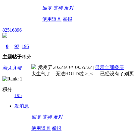
回复
支持
反对
使用道具
举报
82516896
0
97
195
主题
帖子
积分
发表于 2022-9-14 19:55:22
|
显示全部楼层
新人入帮
太生气了，无法HOLD啦 >_<......已经没有了
积分
195
发消息
回复
支持
反对
使用道具
举报