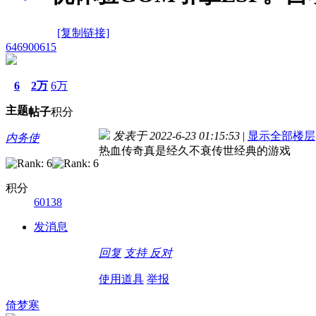
[复制链接]
646900615
6
2万
6万
主题
帖子
积分
发表于 2022-6-23 01:15:53
|
显示全部楼层
内务使
热血传奇真是经久不衰传世经典的游戏
积分
60138
发消息
回复
支持
反对
使用道具
举报
倚梦寒