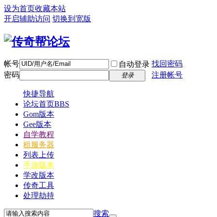
设为首页
收藏本站
开启辅助访问
切换到宽版
帐号
找回密码
自动登录
密码
注册帐号
登录
快捷导航
论坛首页
BBS
Gom版本
Gee版本
自学教程
租服务器
列表上传
手游版本
学改版本
传奇工具
处理劫持
搜索