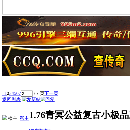
1
2
3
4
5
6
7
/ 7 页
下一页
返回列表
1.76青冥公益复古小极
楼主:
帮主