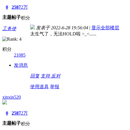
0
2587
2万
主题
帖子
积分
发表于 2022-6-28 19:56:04
|
显示全部楼层
工务使
太生气了，无法HOLD啦 >_<......
积分
21085
发消息
回复
支持
反对
使用道具
举报
xinxin520
0
2587
2万
主题
帖子
积分