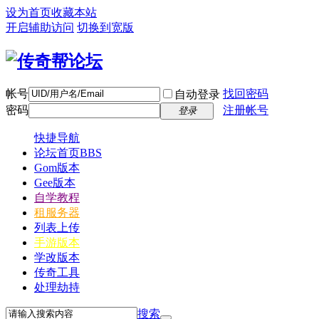
设为首页
收藏本站
开启辅助访问
切换到宽版
帐号
找回密码
自动登录
密码
注册帐号
登录
快捷导航
论坛首页
BBS
Gom版本
Gee版本
自学教程
租服务器
列表上传
手游版本
学改版本
传奇工具
处理劫持
搜索