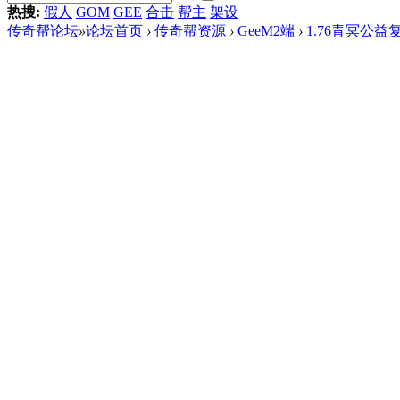
热搜:
假人
GOM
GEE
合击
帮主
架设
传奇帮论坛
»
论坛首页
›
传奇帮资源
›
GeeM2端
›
1.76青冥公