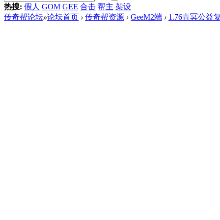
热搜:
假人
GOM
GEE
合击
帮主
架设
传奇帮论坛
»
论坛首页
›
传奇帮资源
›
GeeM2端
›
1.76青冥公