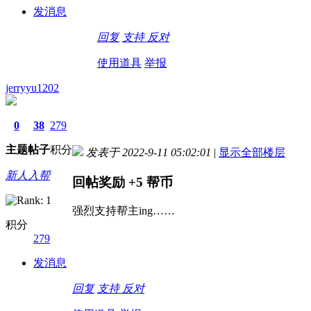
发消息
回复
支持
反对
使用道具
举报
jerryyu1202
0
38
279
主题
帖子
积分
发表于 2022-9-11 05:02:01
|
显示全部楼层
新人入帮
回帖奖励
+5
帮币
强烈支持帮主ing……
积分
279
发消息
回复
支持
反对