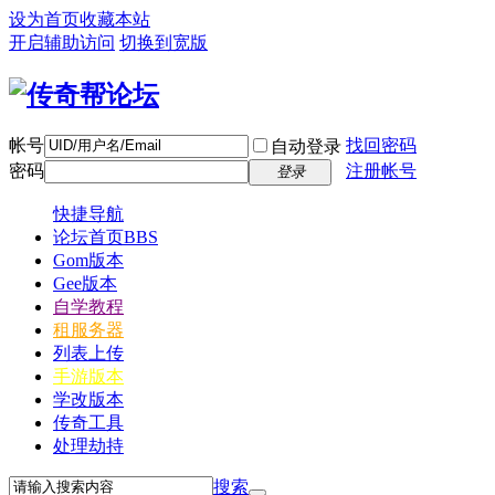
设为首页
收藏本站
开启辅助访问
切换到宽版
帐号
找回密码
自动登录
密码
注册帐号
登录
快捷导航
论坛首页
BBS
Gom版本
Gee版本
自学教程
租服务器
列表上传
手游版本
学改版本
传奇工具
处理劫持
搜索