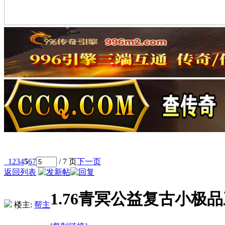
1
2
3
4
5
6
7
/ 7 页
下一页
返回列表
1.76青冥公益复古小极
楼主:
帮主