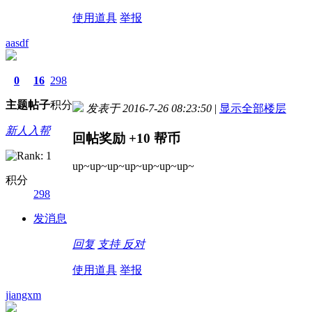
使用道具
举报
aasdf
0
16
298
主题
帖子
积分
发表于 2016-7-26 08:23:50
|
显示全部楼层
新人入帮
回帖奖励
+10
帮币
up~up~up~up~up~up~up~
积分
298
发消息
回复
支持
反对
使用道具
举报
jiangxm