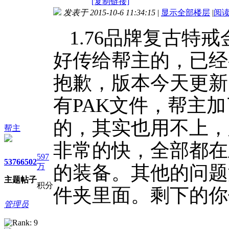
[复制链接]
发表于 2015-10-6 11:34:15
|
显示全部楼层
|
阅
1.76品牌复古
好传给帮主的，已经
抱歉，版本今天更新
有PAK文件，帮主
的，其实也用不上，
帮主
非常的快，全部都在
597
5376
6502
万
的装备。其他的问题
主题
帖子
积分
件夹里面。剩下的你
管理员