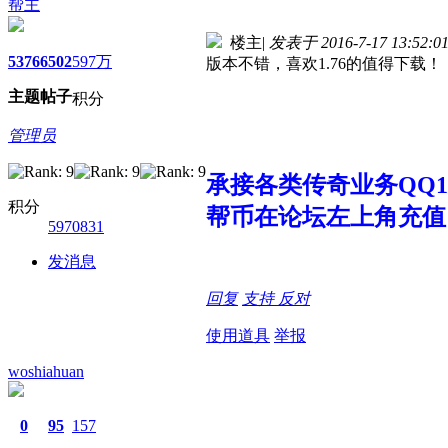
帮主
楼主
|
发表于 2016-7-17 13:52:0
5376
6502
597万
版本不错，喜欢1.76的值得下载！
主题
帖子
积分
管理员
承接各类传奇业务QQ107
积分
帮币在论坛左上角充值
5970831
发消息
回复
支持
反对
使用道具
举报
woshiahuan
0
95
157