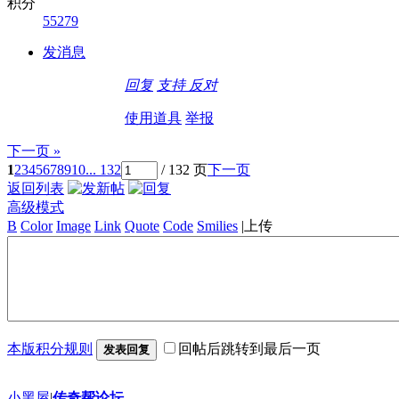
积分
55279
发消息
回复
支持
反对
使用道具
举报
下一页 »
1
2
3
4
5
6
7
8
9
10
... 132
/ 132 页
下一页
返回列表
高级模式
B
Color
Image
Link
Quote
Code
Smilies
|
上传
本版积分规则
回帖后跳转到最后一页
发表回复
小黑屋
|
传奇帮论坛