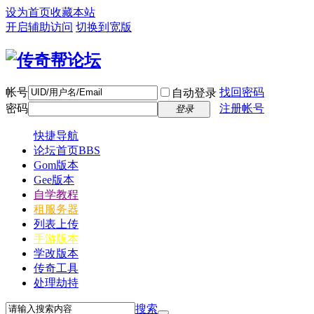
设为首页
收藏本站
开启辅助访问
切换到宽版
帐号
找回密码
自动登录
密码
注册帐号
登录
快捷导航
论坛首页
BBS
Gom版本
Gee版本
自学教程
租服务器
列表上传
手游版本
学改版本
传奇工具
处理劫持
搜索