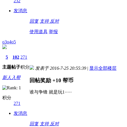
232
发消息
回复
支持
反对
使用道具
举报
o3o4o5
5
102
271
主题
帖子
积分
发表于 2016-7-25 20:55:39
|
显示全部楼层
新人入帮
回帖奖励
+10
帮币
谁与争锋 就是玩1·····
积分
271
发消息
回复
支持
反对