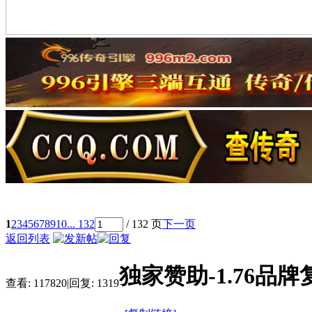
1
2
3
4
5
6
7
8
9
10
... 132
/ 132 页
下一页
返回列表
独家赞助-1.76品
查看:
117820
|
回复:
1319