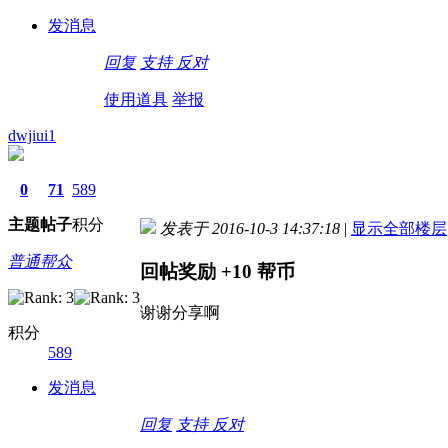
发消息
回复
支持
反对
使用道具
举报
dwjiui1
0
71
589
主题
帖子
积分
发表于 2016-10-3 14:37:18
|
显示全部楼层
普通帮众
回帖奖励
+10
帮币
谢谢分享啊
积分
589
发消息
回复
支持
反对