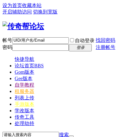
设为首页
收藏本站
开启辅助访问
切换到宽版
帐号
找回密码
自动登录
密码
注册帐号
登录
快捷导航
论坛首页
BBS
Gom版本
Gee版本
自学教程
租服务器
列表上传
手游版本
学改版本
传奇工具
处理劫持
搜索