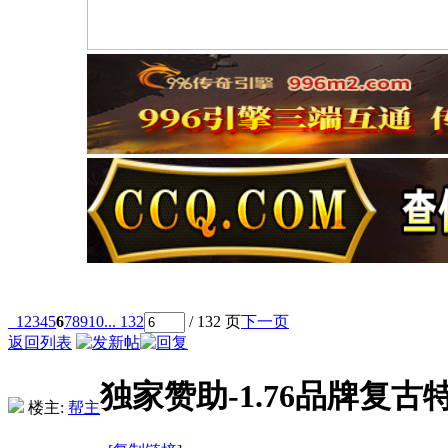
1
2
3
4
5
6
7
8
9
10
... 132
/ 132 页
下一页
返回列表
独家赞助-1.76品牌复
楼主:
帮主