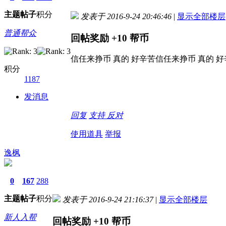
主题
帖子
积分
发表于 2016-9-24 20:46:46
|
显示全部楼层
普通帮众
回帖奖励
+10
帮币
信任来挣币 真的 好辛苦信任来挣币 真的 好
积分
1187
发消息
回复
支持
反对
使用道具
举报
逸枫
0
167
288
主题
帖子
积分
发表于 2016-9-24 21:16:37
|
显示全部楼层
新人入帮
回帖奖励
+10
帮币