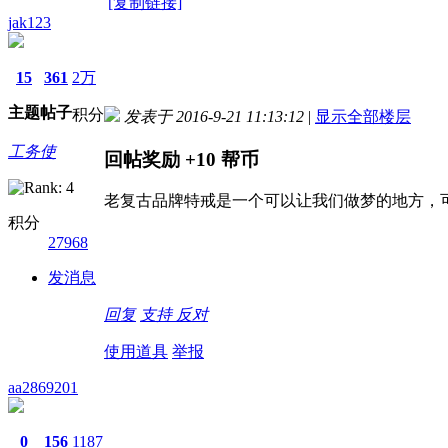
[复制链接]
jak123
15
361
2万
主题
帖子
积分
发表于 2016-9-21 11:13:12
|
显示全部楼层
工务使
回帖奖励
+10
帮币
老复古品牌特戒是一个可以让我们做梦的地方，
积分
27968
发消息
回复
支持
反对
使用道具
举报
aa2869201
0
156
1187