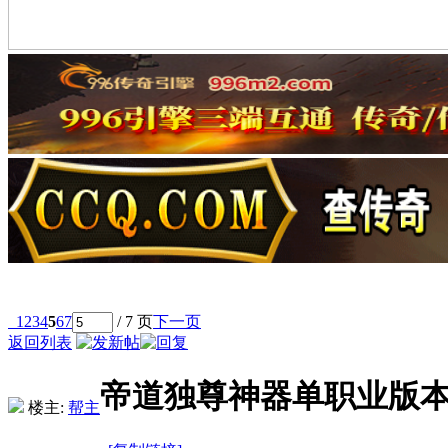
1
2
3
4
5
6
7
/ 7 页
下一页
返回列表
帝道独尊神器单职业版
楼主:
帮主