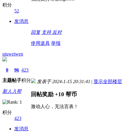
积分
52
发消息
回复
支持
反对
使用道具
举报
qiuweiwen
0
96
423
主题
帖子
积分
发表于 2024-1-15 20:31:41
|
显示全部楼层
新人入帮
回帖奖励
+10
帮币
激动人心，无法言表！
积分
423
发消息