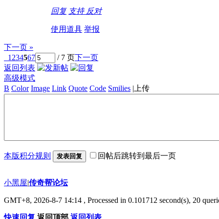
回复
支持
反对
使用道具
举报
下一页 »
1
2
3
4
5
6
7
/ 7 页
下一页
返回列表
高级模式
B
Color
Image
Link
Quote
Code
Smilies
|
上传
本版积分规则
回帖后跳转到最后一页
发表回复
小黑屋
|
传奇帮论坛
GMT+8, 2026-8-7 14:14
, Processed in 0.101712 second(s), 20 querie
快速回复
返回顶部
返回列表