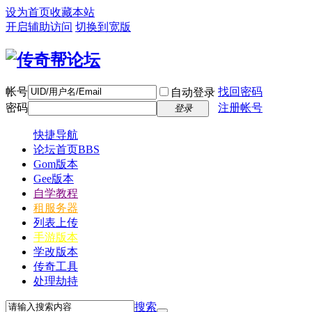
设为首页
收藏本站
开启辅助访问
切换到宽版
帐号
找回密码
自动登录
密码
注册帐号
登录
快捷导航
论坛首页
BBS
Gom版本
Gee版本
自学教程
租服务器
列表上传
手游版本
学改版本
传奇工具
处理劫持
搜索