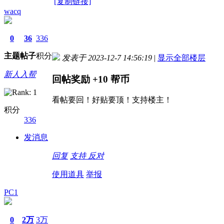
[复制链接]
wacq
0
36
336
主题
帖子
积分
发表于 2023-12-7 14:56:19
|
显示全部楼层
新人入帮
回帖奖励
+10
帮币
看帖要回！好贴要顶！支持楼主！
积分
336
发消息
回复
支持
反对
使用道具
举报
PC1
0
2万
3万