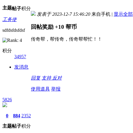
主题
帖子
积分
发表于 2023-12-7 15:46:20
来自手机
|
显示全部
工务使
回帖奖励
+10
帮币
sdfdsfdsfdsf
传奇帮，帮传奇，传奇帮帮忙！！
积分
34957
发消息
回复
支持
反对
使用道具
举报
5826
0
884
2352
主题
帖子
积分