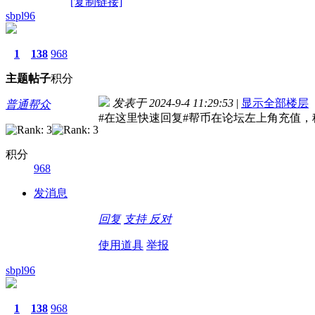
[复制链接]
sbpl96
1
138
968
主题
帖子
积分
发表于 2024-9-4 11:29:53
|
显示全部楼层
普通帮众
#在这里快速回复#帮币在论坛左上角充值，
积分
968
发消息
回复
支持
反对
使用道具
举报
sbpl96
1
138
968