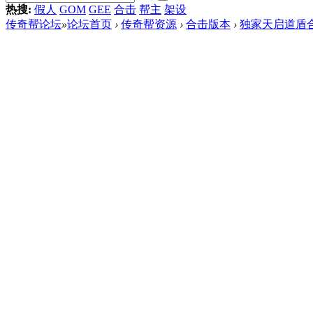
热搜:
假人
GOM
GEE
合击
帮主
架设
传奇帮论坛
»
论坛首页
›
传奇帮资源
›
合击版本
›
独家天启道盾合