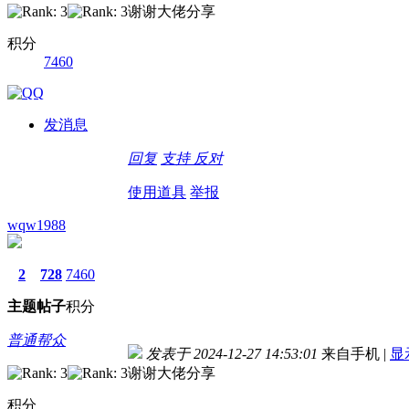
谢谢大佬分享
积分
7460
发消息
回复
支持
反对
使用道具
举报
wqw1988
2
728
7460
主题
帖子
积分
普通帮众
发表于 2024-12-27 14:53:01
来自手机
|
显
谢谢大佬分享
积分