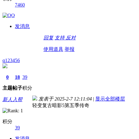
7460
发消息
回复
支持
反对
使用道具
举报
q123456
0
18
39
主题
帖子
积分
发表于 2025-2-7 12:11:04
|
显示全部楼层
新人入帮
轻变复古暗影5第五季传奇
积分
39
发消息