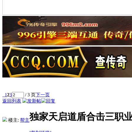
1
2
3
/ 3 页
下一页
返回列表
独家天启道盾合击三职业
楼主:
帮主