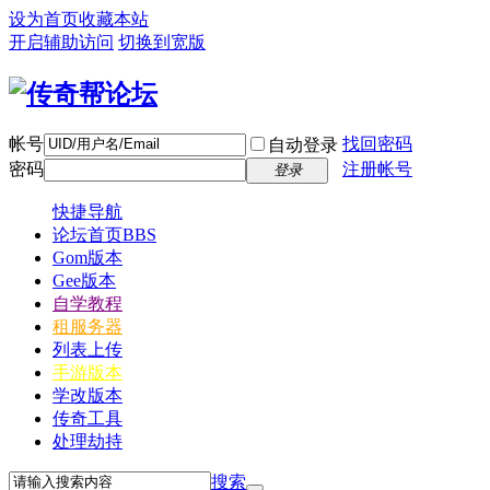
设为首页
收藏本站
开启辅助访问
切换到宽版
帐号
找回密码
自动登录
密码
注册帐号
登录
快捷导航
论坛首页
BBS
Gom版本
Gee版本
自学教程
租服务器
列表上传
手游版本
学改版本
传奇工具
处理劫持
搜索