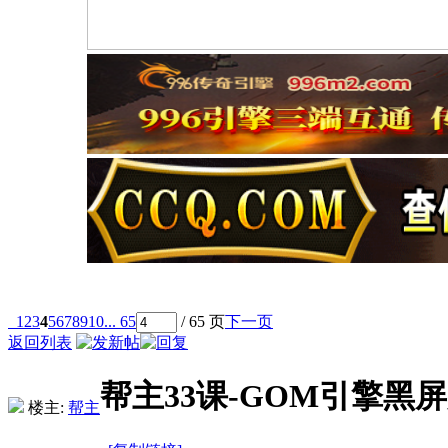
1
2
3
4
5
6
7
8
9
10
... 65
/ 65 页
下一页
返回列表
帮主33课-GOM引擎黑屏原
楼主:
帮主