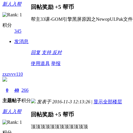
新人入帮
回帖奖励
+5
帮币
帮主33课-GOM引擎黑屏原因之NewopUI.
积分
345
发消息
回复
支持
反对
使用道具
举报
zxzvvv110
0
40
266
主题
帖子
积分
发表于 2016-11-3 12:13:26
|
显示全部楼层
新人入帮
回帖奖励
+5
帮币
顶顶顶顶顶顶顶顶顶顶顶顶
积分