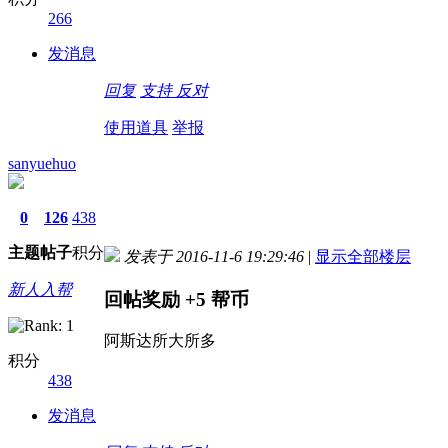
266
发消息
回复
支持
反对
使用道具
举报
sanyuehuo
0
126
438
主题
帖子
积分
发表于 2016-11-6 19:29:46
|
显示全部楼层
新人入帮
回帖奖励
+5
帮币
阿斯达所大所多
积分
438
发消息