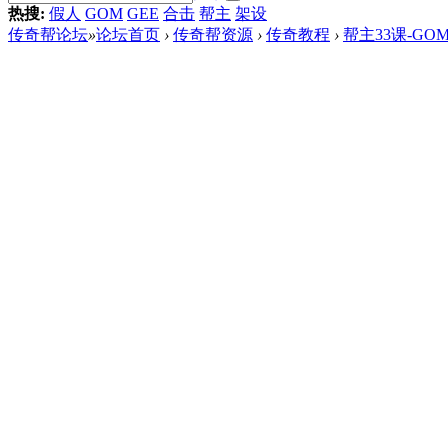
热搜:
假人
GOM
GEE
合击
帮主
架设
传奇帮论坛
»
论坛首页
›
传奇帮资源
›
传奇教程
›
帮主33课-GO