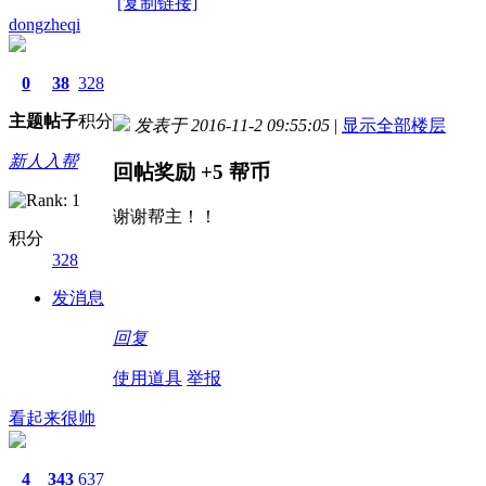
[复制链接]
dongzheqi
0
38
328
主题
帖子
积分
发表于 2016-11-2 09:55:05
|
显示全部楼层
新人入帮
回帖奖励
+5
帮币
谢谢帮主！！
积分
328
发消息
回复
使用道具
举报
看起来很帅
4
343
637