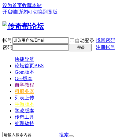
设为首页
收藏本站
开启辅助访问
切换到宽版
帐号
找回密码
自动登录
密码
注册帐号
登录
快捷导航
论坛首页
BBS
Gom版本
Gee版本
自学教程
租服务器
列表上传
手游版本
学改版本
传奇工具
处理劫持
搜索