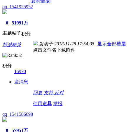
[复制链接]
qq_1541925952
0
5199
1万
主题
帖子
积分
发表于 2018-11-28 17:54:35
|
显示全部楼层
帮派精英
点击文件名下载附件
积分
16970
发消息
回复
支持
反对
使用道具
举报
qq_1541586698
0
5795
1万