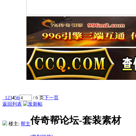
1
2
3
4
5
6
/ 6 页
下一页
返回列表
传奇帮论坛-套装素材
楼主:
帮主