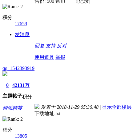
售价: 500 帮币 ?[记录]
积分
17659
发消息
回复
支持
反对
使用道具
举报
qq_1542393919
0
4213
1万
主题
帖子
积分
发表于 2018-11-29 05:36:48
|
显示全部楼层
帮派精英
下载地址.txt
积分
13805