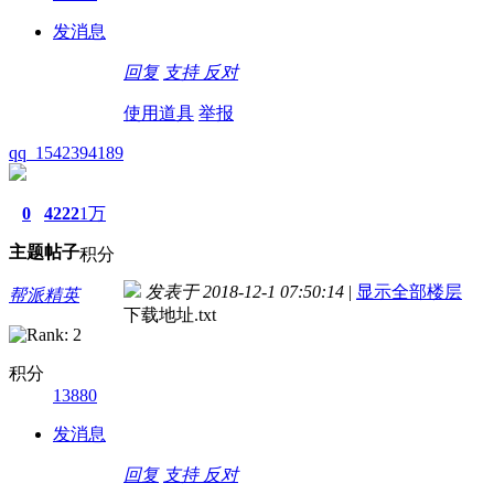
发消息
回复
支持
反对
使用道具
举报
qq_1542394189
0
4222
1万
主题
帖子
积分
发表于 2018-12-1 07:50:14
|
显示全部楼层
帮派精英
下载地址.txt
积分
13880
发消息
回复
支持
反对