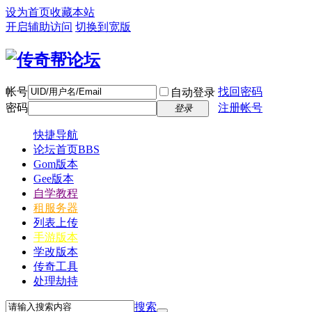
设为首页
收藏本站
开启辅助访问
切换到宽版
帐号
找回密码
自动登录
密码
注册帐号
登录
快捷导航
论坛首页
BBS
Gom版本
Gee版本
自学教程
租服务器
列表上传
手游版本
学改版本
传奇工具
处理劫持
搜索