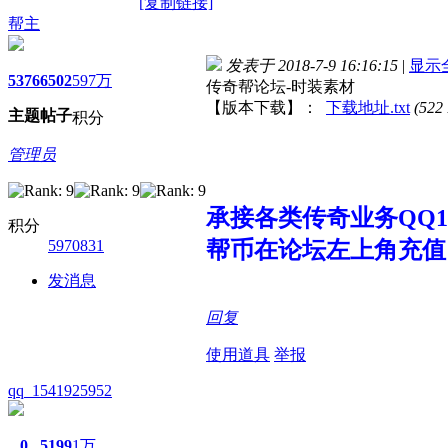
[复制链接]
帮主
发表于 2018-7-9 16:16:15
|
显示
5376
6502
597万
传奇帮论坛-时装素材
【版本下载】：
下载地址.txt
(522
主题
帖子
积分
管理员
承接各类传奇业务QQ107
积分
5970831
帮币在论坛左上角充值
发消息
回复
使用道具
举报
qq_1541925952
0
5199
1万