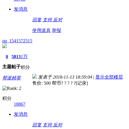
发消息
回复
支持
反对
使用道具
举报
qq_1541572515
0
5813
1万
主题
帖子
积分
发表于 2018-11-13 18:59:04
|
显示全部楼层
帮派精英
售价: 500 帮币? ? ? ? ?[记录]
积分
18867
发消息
回复
支持
反对