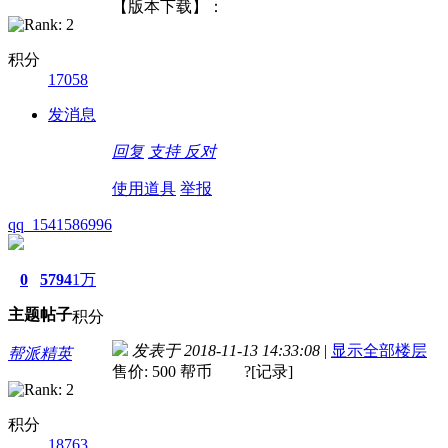
【版本下载】：
积分
17058
发消息
回复
支持
反对
使用道具
举报
qq_1541586996
0
5794
1万
主题
帖子
积分
发表于 2018-11-13 14:33:08
|
显示全部楼层
帮派精英
售价: 500 帮币 ?[记录]
积分
18763