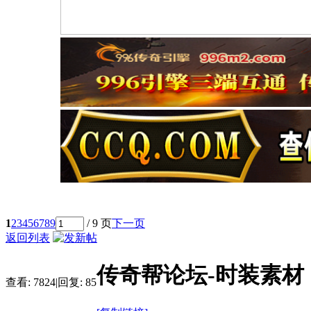
1
2
3
4
5
6
7
8
9
/ 9 页
下一页
返回列表
传奇帮论坛-时装素材
查看:
7824
|
回复:
85