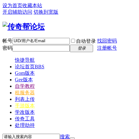
设为首页
收藏本站
开启辅助访问
切换到宽版
帐号
找回密码
自动登录
密码
注册帐号
登录
快捷导航
论坛首页
BBS
Gom版本
Gee版本
自学教程
租服务器
列表上传
手游版本
学改版本
传奇工具
处理劫持
搜索