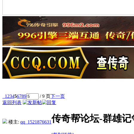
1
2
3
4
5
6
7
8
9
/ 9 页
下一页
返回列表
传奇帮论坛-群雄记
楼主:
qq_1521876631