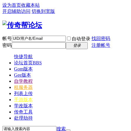
设为首页
收藏本站
开启辅助访问
切换到宽版
帐号
找回密码
自动登录
密码
注册帐号
登录
快捷导航
论坛首页
BBS
Gom版本
Gee版本
自学教程
租服务器
列表上传
手游版本
学改版本
传奇工具
处理劫持
搜索