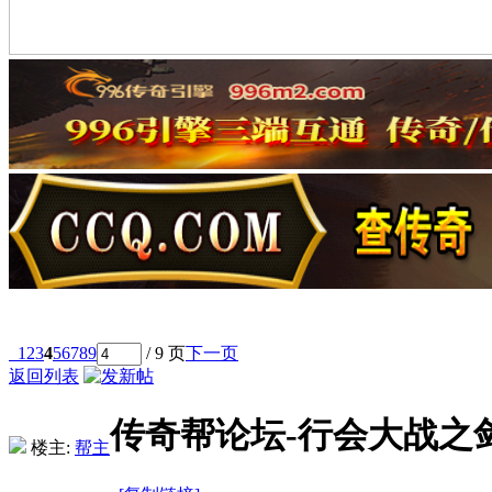
1
2
3
4
5
6
7
8
9
/ 9 页
下一页
返回列表
传奇帮论坛-行会大战之
楼主:
帮主