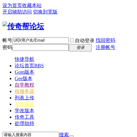
设为首页
收藏本站
开启辅助访问
切换到宽版
帐号
找回密码
自动登录
密码
注册帐号
登录
快捷导航
论坛首页
BBS
Gom版本
Gee版本
自学教程
租服务器
列表上传
手游版本
学改版本
传奇工具
处理劫持
搜索