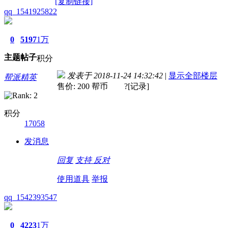
[复制链接]
qq_1541925822
0
5197
1万
主题
帖子
积分
发表于 2018-11-24 14:32:42
|
显示全部楼层
帮派精英
售价: 200 帮币 ?[记录]
积分
17058
发消息
回复
支持
反对
使用道具
举报
qq_1542393547
0
4223
1万