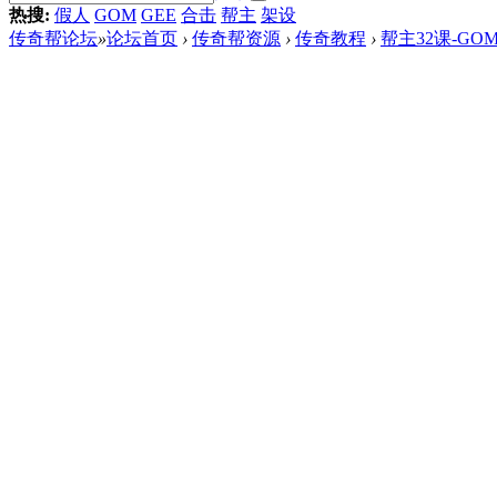
热搜:
假人
GOM
GEE
合击
帮主
架设
传奇帮论坛
»
论坛首页
›
传奇帮资源
›
传奇教程
›
帮主32课-G