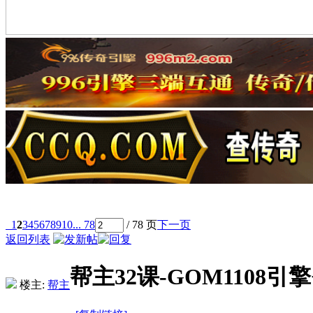
1
2
3
4
5
6
7
8
9
10
... 78
/ 78 页
下一页
返回列表
帮主32课-GOM110
楼主:
帮主