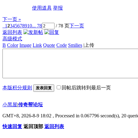
使用道具
举报
下一页 »
1
2
3
4
5
6
7
8
9
10
... 78
/ 78 页
下一页
返回列表
高级模式
B
Color
Image
Link
Quote
Code
Smilies
|
上传
本版积分规则
回帖后跳转到最后一页
发表回复
小黑屋
|
传奇帮论坛
GMT+8, 2026-8-9 18:02
, Processed in 0.067796 second(s), 20 querie
快速回复
返回顶部
返回列表