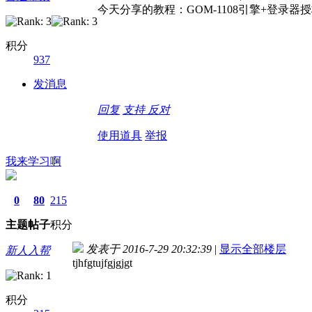
今天分享的教程：GOM-1108引擎+登录
积分
937
发消息
回复
支持
反对
使用道具
举报
我来学习啊
0
80
215
主题
帖子
积分
发表于 2016-7-29 20:32:39
|
显示全部楼层
新人入帮
tjhfgtujfgjgjgt
积分