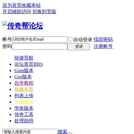
设为首页
收藏本站
开启辅助访问
切换到宽版
帐号
找回密码
自动登录
密码
注册帐号
登录
快捷导航
论坛首页
BBS
Gom版本
Gee版本
自学教程
租服务器
列表上传
手游版本
学改版本
传奇工具
处理劫持
搜索