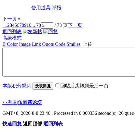
使用道具
举报
下一页 »
1
2
3
4
5
6
7
8
9
10
... 78
/ 78 页
下一页
返回列表
高级模式
B
Color
Image
Link
Quote
Code
Smilies
|
上传
本版积分规则
回帖后跳转到最后一页
发表回复
小黑屋
|
传奇帮论坛
GMT+8, 2026-8-8 23:46
, Processed in 0.060336 second(s), 26 querie
快速回复
返回顶部
返回列表