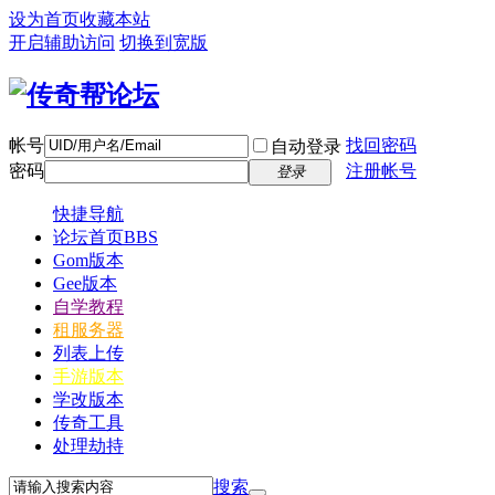
设为首页
收藏本站
开启辅助访问
切换到宽版
帐号
找回密码
自动登录
密码
注册帐号
登录
快捷导航
论坛首页
BBS
Gom版本
Gee版本
自学教程
租服务器
列表上传
手游版本
学改版本
传奇工具
处理劫持
搜索