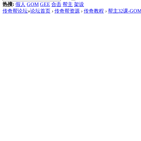
热搜:
假人
GOM
GEE
合击
帮主
架设
传奇帮论坛
»
论坛首页
›
传奇帮资源
›
传奇教程
›
帮主32课-G