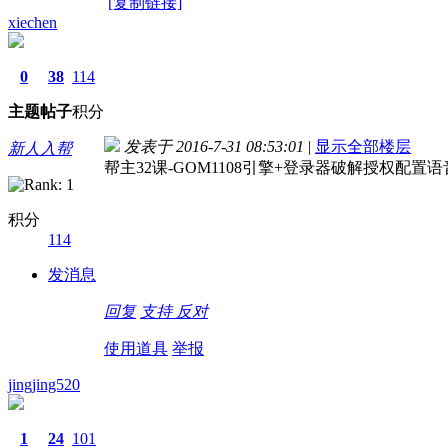
[复制链接]
xiechen
0
38
114
主题
帖子
积分
发表于 2016-7-31 08:53:01
|
显示全部楼层
新人入帮
帮主32课-GOM1108引擎+登录器破解授权配置
积分
114
发消息
回复
支持
反对
使用道具
举报
jingjing520
1
24
101