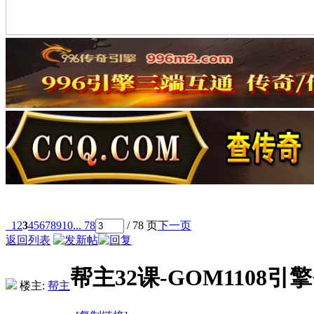
1
2
3
4
5
6
7
8
9
10
... 78
/ 78 页
下一页
返回列表
帮主32课-GOM110
楼主:
帮主