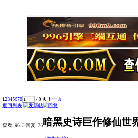
1
2
3
4
5
6
7
8
/ 8 页
下一页
返回列表
暗黑史诗巨作修仙世
查看:
9613
|
回复:
76