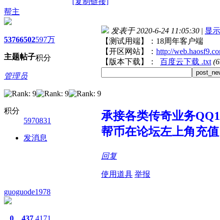
[复制链接]
帮主
发表于 2020-6-24 11:05:30
|
显
5376
6502
597万
【测试用端】：18周年客户端
【开区网站】：
http://web.haosf9.c
主题
帖子
积分
【版本下载】：
百度云下载 .txt
(
post_ne
管理员
积分
承接各类传奇业务QQ107
5970831
帮币在论坛左上角充值
发消息
回复
使用道具
举报
guoguode1978
0
437
4171