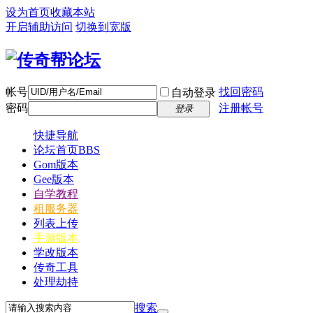
设为首页
收藏本站
开启辅助访问
切换到宽版
帐号
找回密码
自动登录
密码
注册帐号
登录
快捷导航
论坛首页
BBS
Gom版本
Gee版本
自学教程
租服务器
列表上传
手游版本
学改版本
传奇工具
处理劫持
搜索