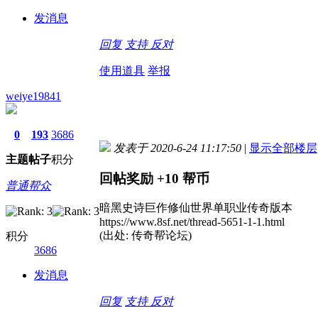
发消息
回复
支持
反对
使用道具
举报
weiye19841
0
193
3686
发表于 2020-6-24 11:17:50
|
显示全部楼层
主题
帖子
积分
回帖奖励
+10
帮币
普通帮众
暗黑史诗巨作修仙世界单职业传奇版本
https://www.8sf.net/thread-5651-1-1.html
(出处: 传奇帮论坛)
积分
3686
发消息
回复
支持
反对