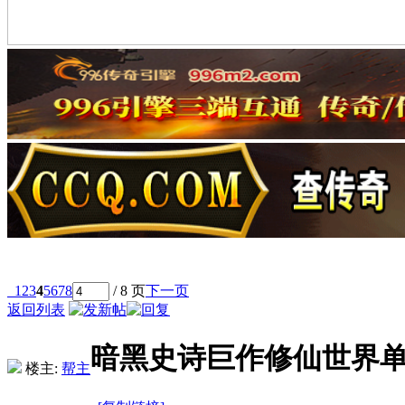
1
2
3
4
5
6
7
8
/ 8 页
下一页
返回列表
暗黑史诗巨作修仙世界
楼主:
帮主