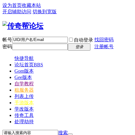
设为首页
收藏本站
开启辅助访问
切换到宽版
帐号
找回密码
自动登录
密码
注册帐号
登录
快捷导航
论坛首页
BBS
Gom版本
Gee版本
自学教程
租服务器
列表上传
手游版本
学改版本
传奇工具
处理劫持
搜索