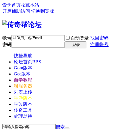
设为首页
收藏本站
开启辅助访问
切换到宽版
帐号
找回密码
自动登录
密码
注册帐号
登录
快捷导航
论坛首页
BBS
Gom版本
Gee版本
自学教程
租服务器
列表上传
手游版本
学改版本
传奇工具
处理劫持
搜索