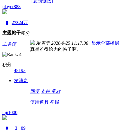
[复制链接]
player888
0
2732
4万
主题
帖子
积分
发表于 2020-9-25 11:17:38
|
显示全部楼层
工务使
真是难得给力的帖子啊。
积分
48193
发消息
回复
支持
反对
使用道具
举报
luji1000
0
3
89