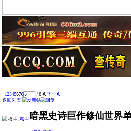
1
2
3
4
5
6
7
8
/ 8 页
下一页
返回列表
暗黑史诗巨作修仙世界
楼主:
帮主