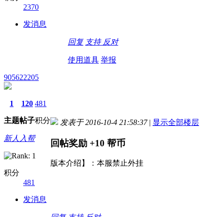
2370
发消息
回复
支持
反对
使用道具
举报
905622205
1
120
481
主题
帖子
积分
发表于 2016-10-4 21:58:37
|
显示全部楼层
新人入帮
回帖奖励
+10
帮币
版本介绍】：本服禁止外挂
积分
481
发消息