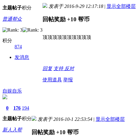
发表于 2016-9-29 12:17:18
|
显示全部楼层
主题
帖子
积分
回帖奖励
+10
帮币
普通帮众
顶顶顶顶顶顶顶顶顶顶
积分
874
发消息
回复
支持
反对
使用道具
举报
自娱自乐
0
176
194
主题
帖子
积分
发表于 2016-10-1 22:53:54
|
显示全部楼层
新人入帮
回帖奖励
+10
帮币