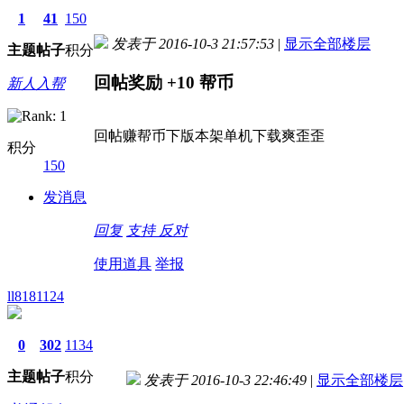
1
41
150
发表于 2016-10-3 21:57:53
|
显示全部楼层
主题
帖子
积分
回帖奖励
+10
帮币
新人入帮
回帖赚帮币下版本架单机下载爽歪歪
积分
150
发消息
回复
支持
反对
使用道具
举报
ll8181124
0
302
1134
主题
帖子
积分
发表于 2016-10-3 22:46:49
|
显示全部楼层