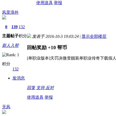
使用道具
举报
风里浪外
0
139
132
主题
帖子
积分
发表于 2016-10-3 19:03:24
|
显示全部楼层
新人入帮
回帖奖励
+10
帮币
[单职业版本]天罚决微变靓装单职业传奇下载假
积分
132
发消息
回复
支持
反对
使用道具
举报
无风