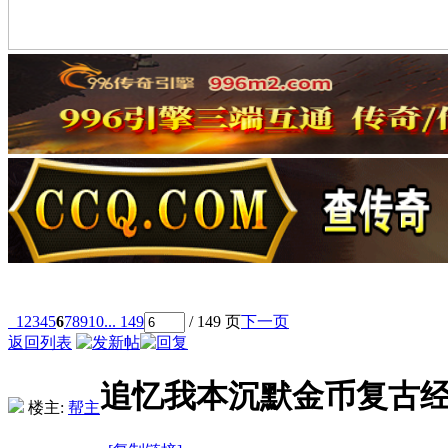
1
2
3
4
5
6
7
8
9
10
... 149
/ 149 页
下一页
返回列表
追忆我本沉默金币复古
楼主:
帮主