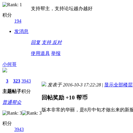
支持帮主，支持论坛越办越好
积分
194
发消息
回复
支持
反对
使用道具
举报
小何哥
3
323
3943
发表于 2016-10-3 17:22:28
|
显示全部楼层
主题
帖子
积分
回帖奖励
+10
帮币
普通帮众
版本非常的华丽，是8月中旬才做出来的新
积分
3943