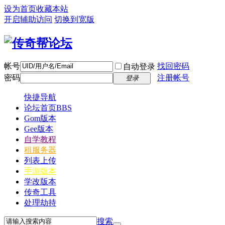
设为首页
收藏本站
开启辅助访问
切换到宽版
帐号
找回密码
自动登录
密码
注册帐号
登录
快捷导航
论坛首页
BBS
Gom版本
Gee版本
自学教程
租服务器
列表上传
手游版本
学改版本
传奇工具
处理劫持
搜索