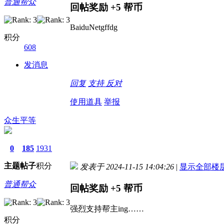
普通帮众
回帖奖励
+5
帮币
BaiduNetgffdg
积分
608
发消息
回复
支持
反对
使用道具
举报
众生平等
0
185
1931
主题
帖子
积分
发表于 2024-11-15 14:04:26
|
显示全部楼
普通帮众
回帖奖励
+5
帮币
强烈支持帮主ing……
积分