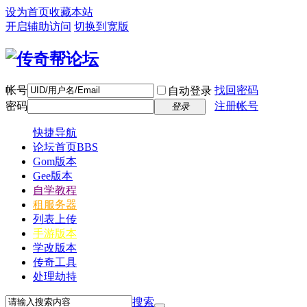
设为首页
收藏本站
开启辅助访问
切换到宽版
帐号
找回密码
自动登录
密码
注册帐号
登录
快捷导航
论坛首页
BBS
Gom版本
Gee版本
自学教程
租服务器
列表上传
手游版本
学改版本
传奇工具
处理劫持
搜索