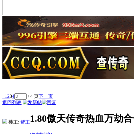
1
2
3
4
/ 4 页
下一页
返回列表
1.80傲天传奇热血万劫合
楼主:
帮主