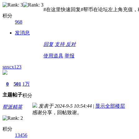
#在这里快速回复#帮币在论坛左上角充值，
积分
968
发消息
回复
支持
反对
使用道具
举报
snxcx123
0
501
1万
主题
帖子
积分
发表于 2024-9-5 10:54:44
|
显示全部楼层
帮派精英
感谢分享，回帖致谢。
积分
13456