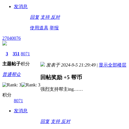
发消息
回复
支持
反对
使用道具
举报
27040076
3
351
8071
主题
帖子
积分
发表于 2024-9-5 21:29:49
|
显示全部楼层
普通帮众
回帖奖励
+5
帮币
强烈支持帮主ing……
积分
8071
发消息
回复
支持
反对