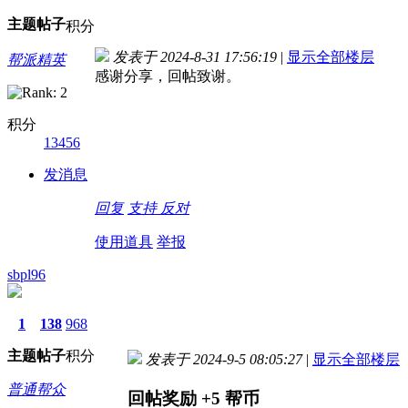
主题
帖子
积分
发表于 2024-8-31 17:56:19
|
显示全部楼层
帮派精英
感谢分享，回帖致谢。
积分
13456
发消息
回复
支持
反对
使用道具
举报
sbpl96
1
138
968
主题
帖子
积分
发表于 2024-9-5 08:05:27
|
显示全部楼层
普通帮众
回帖奖励
+5
帮币