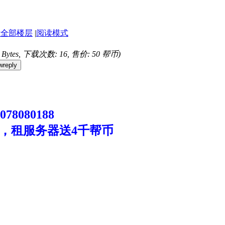
示全部楼层
|
阅读模式
4 Bytes, 下载次数: 16, 售价: 50 帮币)
wreply
8080188
，租服务器送4千帮币