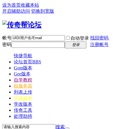
设为首页
收藏本站
开启辅助访问
切换到宽版
帐号
找回密码
自动登录
密码
注册帐号
登录
快捷导航
论坛首页
BBS
Gom版本
Gee版本
自学教程
租服务器
列表上传
手游版本
学改版本
传奇工具
处理劫持
搜索