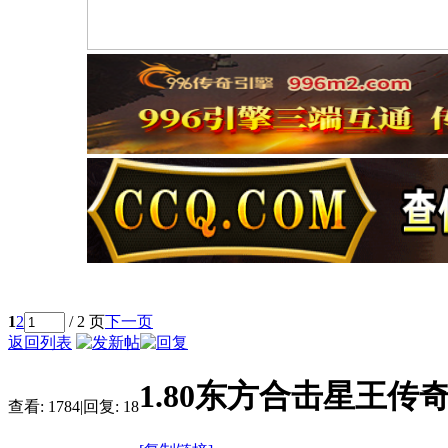
1
2
/ 2 页
下一页
返回列表
1.80东方合击星王传
查看:
1784
|
回复:
18