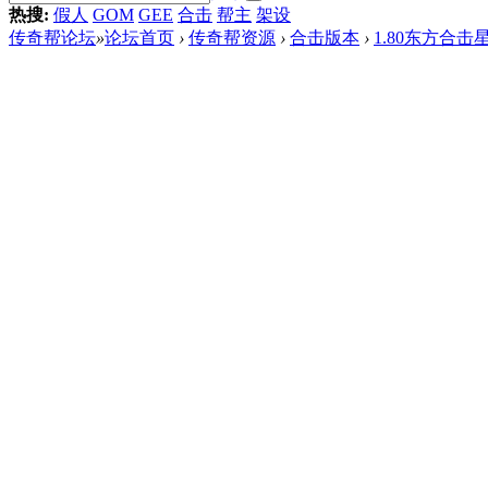
热搜:
假人
GOM
GEE
合击
帮主
架设
传奇帮论坛
»
论坛首页
›
传奇帮资源
›
合击版本
›
1.80东方合