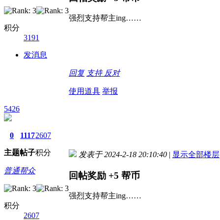
强烈支持帮主ing……
积分
3191
发消息
回复
支持
反对
使用道具
举报
5426
0
1117
2607
主题
帖子
积分
发表于 2024-2-18 20:10:40
|
显示全部楼层
普通帮众
回帖奖励
+5
帮币
强烈支持帮主ing……
积分
2607