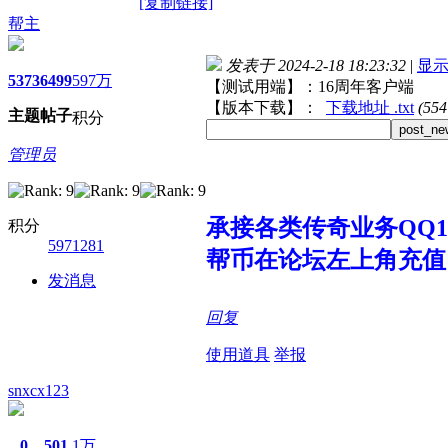
[复制链接]
帮主
发表于 2024-2-18 18:23:32
|
显
5373
6499
597万
【测试用端】：16周年客户端
【版本下载】：
下载地址 .txt
(55
主题
帖子
积分
post_ne
管理员
承接各类传奇业务QQ107
积分
5971281
帮币在论坛左上角充值
发消息
回复
使用道具
举报
snxcx123
0
501
1万