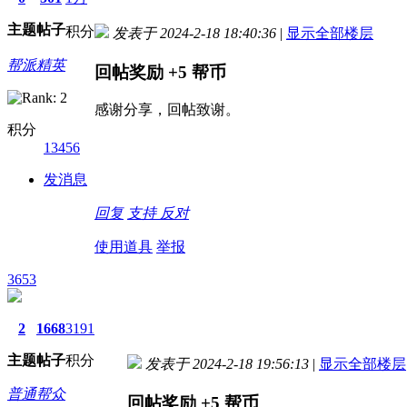
主题
帖子
积分
发表于 2024-2-18 18:40:36
|
显示全部楼层
帮派精英
回帖奖励
+5
帮币
感谢分享，回帖致谢。
积分
13456
发消息
回复
支持
反对
使用道具
举报
3653
2
1668
3191
主题
帖子
积分
发表于 2024-2-18 19:56:13
|
显示全部楼层
普通帮众
回帖奖励
+5
帮币