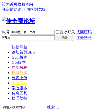
设为首页
收藏本站
开启辅助访问
切换到宽版
帐号
找回密码
自动登录
密码
注册帐号
登录
快捷导航
论坛首页
BBS
Gom版本
Gee版本
自学教程
租服务器
列表上传
手游版本
学改版本
传奇工具
处理劫持
搜索