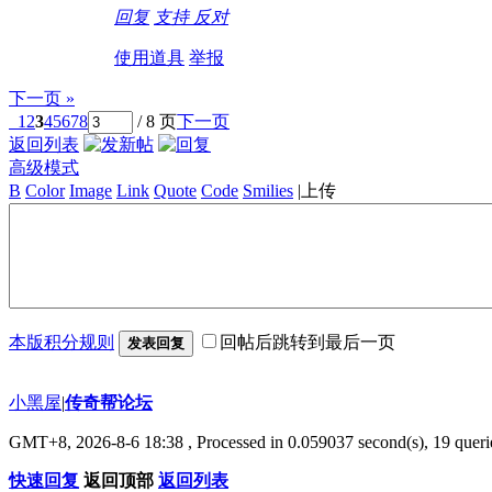
回复
支持
反对
使用道具
举报
下一页 »
1
2
3
4
5
6
7
8
/ 8 页
下一页
返回列表
高级模式
B
Color
Image
Link
Quote
Code
Smilies
|
上传
本版积分规则
回帖后跳转到最后一页
发表回复
小黑屋
|
传奇帮论坛
GMT+8, 2026-8-6 18:38
, Processed in 0.059037 second(s), 19 querie
快速回复
返回顶部
返回列表