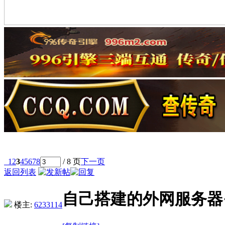
1
2
3
4
5
6
7
8
/ 8 页
下一页
返回列表
自己搭建的外网服务器
楼主:
6233114