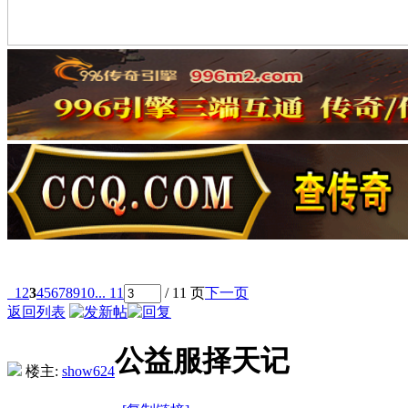
1
2
3
4
5
6
7
8
9
10
... 11
/ 11 页
下一页
返回列表
公益服择天记
楼主:
show624