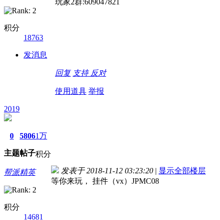
玩家2群:609047821
积分
18763
发消息
回复
支持
反对
使用道具
举报
2019
0
5806
1万
主题
帖子
积分
发表于 2018-11-12 03:23:20
|
显示全部楼层
帮派精英
等你来玩， 挂件（vx）JPMC08
积分
14681