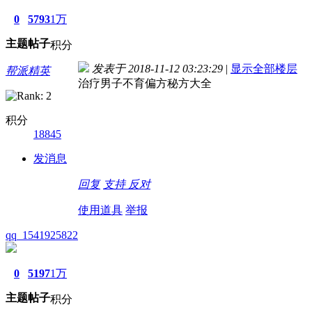
0
5793
1万
主题
帖子
积分
发表于 2018-11-12 03:23:29
|
显示全部楼层
帮派精英
治疗男子不育偏方秘方大全
积分
18845
发消息
回复
支持
反对
使用道具
举报
qq_1541925822
0
5197
1万
主题
帖子
积分