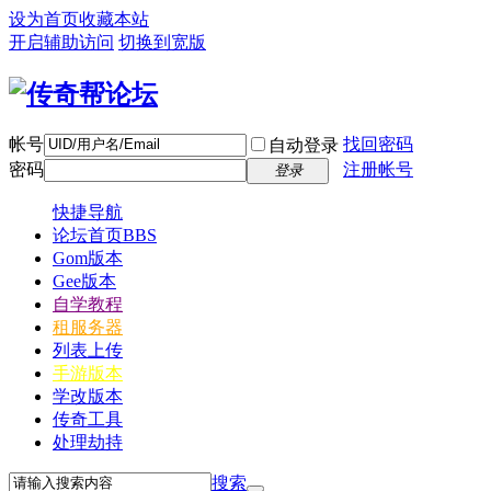
设为首页
收藏本站
开启辅助访问
切换到宽版
帐号
找回密码
自动登录
密码
注册帐号
登录
快捷导航
论坛首页
BBS
Gom版本
Gee版本
自学教程
租服务器
列表上传
手游版本
学改版本
传奇工具
处理劫持
搜索