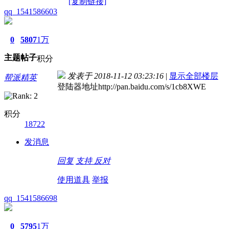
[复制链接]
qq_1541586603
0
5807
1万
主题
帖子
积分
发表于 2018-11-12 03:23:16
|
显示全部楼层
帮派精英
登陆器地址http://pan.baidu.com/s/1cb8XWE
积分
18722
发消息
回复
支持
反对
使用道具
举报
qq_1541586698
0
5795
1万