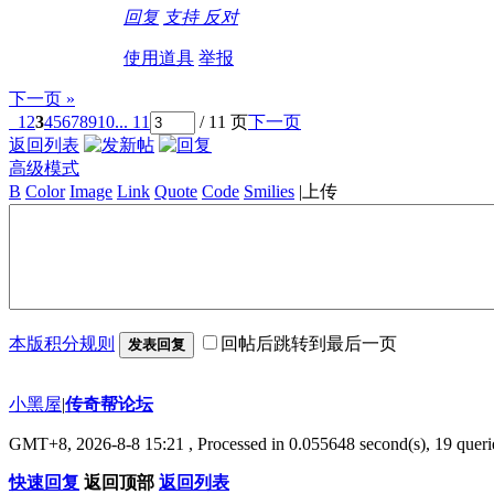
回复
支持
反对
使用道具
举报
下一页 »
1
2
3
4
5
6
7
8
9
10
... 11
/ 11 页
下一页
返回列表
高级模式
B
Color
Image
Link
Quote
Code
Smilies
|
上传
本版积分规则
回帖后跳转到最后一页
发表回复
小黑屋
|
传奇帮论坛
GMT+8, 2026-8-8 15:21
, Processed in 0.055648 second(s), 19 querie
快速回复
返回顶部
返回列表