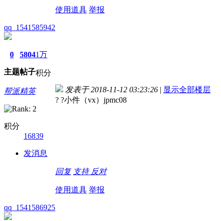
使用道具
举报
qq_1541585942
0
5804
1万
主题
帖子
积分
发表于 2018-11-12 03:23:26
|
显示全部楼层
帮派精英
? ?小件（vx）jpmc08
积分
16839
发消息
回复
支持
反对
使用道具
举报
qq_1541586925