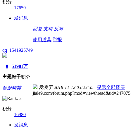
积分
17659
发消息
回复
支持
反对
使用道具
举报
qq_1541925749
0
5198
1万
主题
帖子
积分
发表于 2018-11-12 03:23:35
|
显示全部楼层
帮派精英
jiale9.com/forum.php?mod=viewthread&tid=247075
积分
16980
发消息