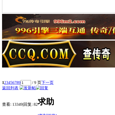
1
2
3
4
5
6
7
8
9
/ 9 页
下一页
返回列表
求助
查看:
13349
|
回复:
82