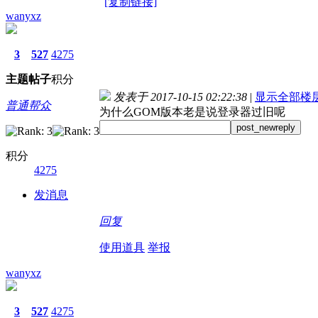
[复制链接]
wanyxz
3
527
4275
主题
帖子
积分
发表于 2017-10-15 02:22:38
|
显示全部楼
普通帮众
为什么GOM版本老是说登录器过旧呢
post_newreply
积分
4275
发消息
回复
使用道具
举报
wanyxz
3
527
4275