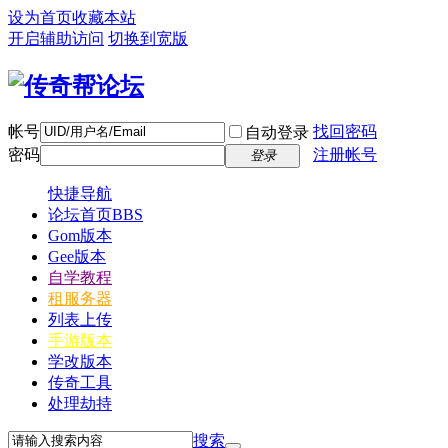
设为首页
收藏本站
开启辅助访问
切换到宽版
帐号
找回密码
自动登录
密码
注册帐号
登录
快捷导航
论坛首页
BBS
Gom版本
Gee版本
自学教程
租服务器
列表上传
手游版本
学改版本
传奇工具
处理劫持
搜索