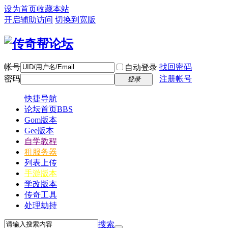
设为首页
收藏本站
开启辅助访问
切换到宽版
帐号
找回密码
自动登录
密码
注册帐号
登录
快捷导航
论坛首页
BBS
Gom版本
Gee版本
自学教程
租服务器
列表上传
手游版本
学改版本
传奇工具
处理劫持
搜索