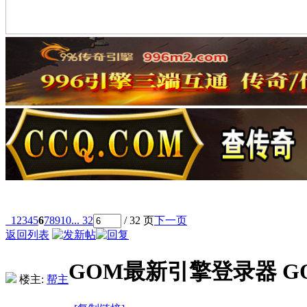
1
2
3
4
5
6
7
8
9
10
... 32
/ 32 页
下一页
返回列表
GOM最新引擎登录器 GOM
楼主:
帮主