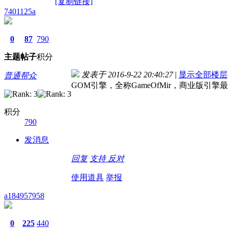
[复制链接]
7401125a
0
87
790
主题
帖子
积分
发表于 2016-9-22 20:40:27
|
显示全部楼层
普通帮众
GOM引擎，全称GameOfMir，商业版引擎最
积分
790
发消息
回复
支持
反对
使用道具
举报
a184957958
0
225
440