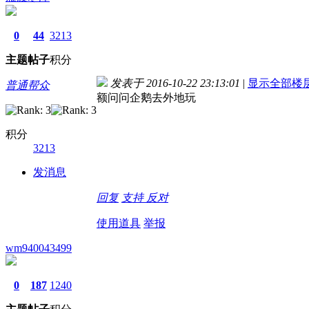
0
44
3213
主题
帖子
积分
发表于 2016-10-22 23:13:01
|
显示全部楼
普通帮众
额问问企鹅去外地玩
积分
3213
发消息
回复
支持
反对
使用道具
举报
wm940043499
0
187
1240