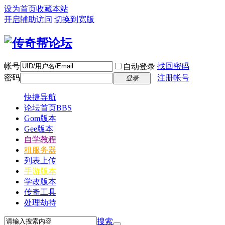
设为首页
收藏本站
开启辅助访问
切换到宽版
帐号
找回密码
自动登录
密码
注册帐号
登录
快捷导航
论坛首页
BBS
Gom版本
Gee版本
自学教程
租服务器
列表上传
手游版本
学改版本
传奇工具
处理劫持
搜索