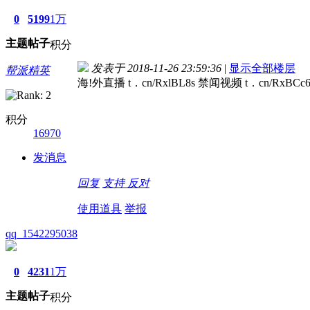
0
5199
1万
主题
帖子
积分
发表于 2018-11-26 23:59:36
|
显示全部楼层
帮派精英
海!外直播 t．cn/RxlBL8s 禁闻视频 t．cn/RxB
积分
16970
发消息
回复
支持
反对
使用道具
举报
qq_1542295038
0
4231
1万
主题
帖子
积分