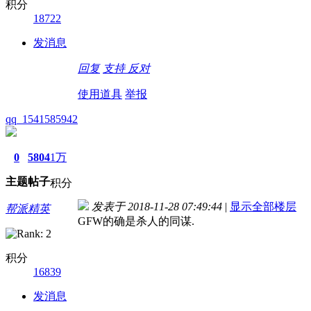
积分
18722
发消息
回复
支持
反对
使用道具
举报
qq_1541585942
0
5804
1万
主题
帖子
积分
发表于 2018-11-28 07:49:44
|
显示全部楼层
帮派精英
GFW的确是杀人的同谋.
积分
16839
发消息