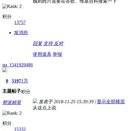
魏则西只需要在谷歌、维基百科搜索一下
积分
13757
发消息
回复
支持
反对
使用道具
举报
qq_1541929486
0
5197
1万
主题
帖子
积分
发表于 2018-11-25 15:39:39
|
显示全部楼层
帮派精英
从这点上说
积分
15332