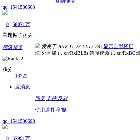
[复制链接]
qq_1541586603
0
5807
1万
主题
帖子
积分
发表于 2018-11-23 12:17:28
|
显示全部楼层
帮派精英
海!外直播 t．cn/RxlBL8s 禁闻视频 t．cn/RxB
积分
18722
发消息
回复
支持
反对
使用道具
举报
qq_1541586698
0
5795
1万