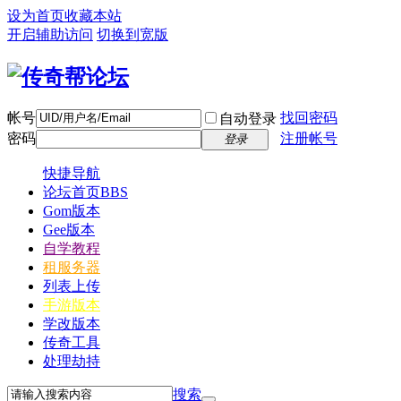
设为首页
收藏本站
开启辅助访问
切换到宽版
帐号
找回密码
自动登录
密码
注册帐号
登录
快捷导航
论坛首页
BBS
Gom版本
Gee版本
自学教程
租服务器
列表上传
手游版本
学改版本
传奇工具
处理劫持
搜索