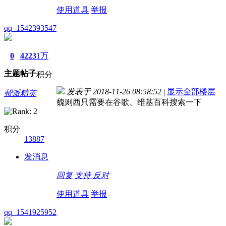
使用道具
举报
qq_1542393547
0
4223
1万
主题
帖子
积分
发表于 2018-11-26 08:58:52
|
显示全部楼层
帮派精英
魏则西只需要在谷歌、维基百科搜索一下
积分
13887
发消息
回复
支持
反对
使用道具
举报
qq_1541925952