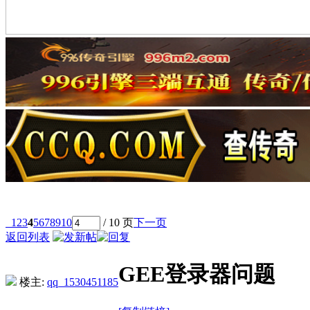
1
2
3
4
5
6
7
8
9
10
/ 10 页
下一页
返回列表
GEE登录器问题
楼主:
qq_1530451185