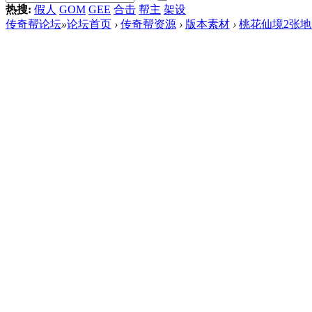
热搜:
假人
GOM
GEE
合击
帮主
架设
传奇帮论坛
»
论坛首页
›
传奇帮资源
›
版本素材
›
桃花仙境2张