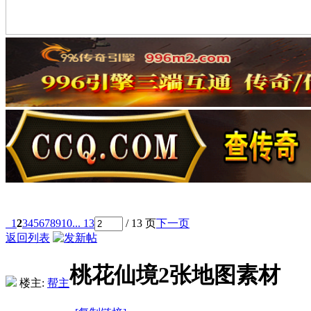
1
2
3
4
5
6
7
8
9
10
... 13
/ 13 页
下一页
返回列表
桃花仙境2张地图素材
楼主:
帮主