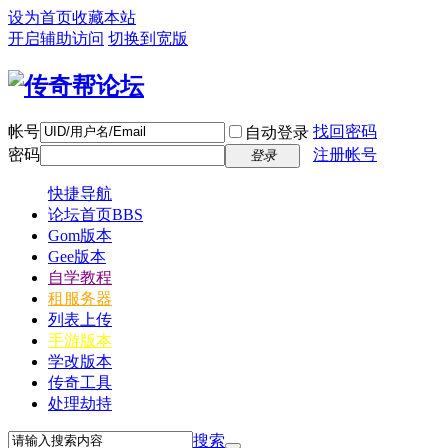
设为首页
收藏本站
开启辅助访问
切换到宽版
帐号
找回密码
自动登录
密码
注册帐号
登录
快捷导航
论坛首页
BBS
Gom版本
Gee版本
自学教程
租服务器
列表上传
手游版本
学改版本
传奇工具
处理劫持
搜索