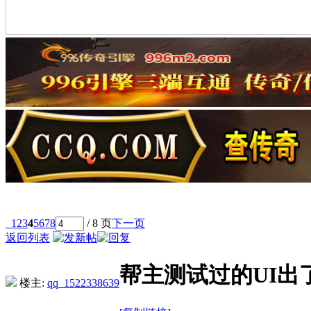
1
2
3
4
5
6
7
8
/ 8 页
下一页
返回列表
帮主测试过的UI出
楼主:
qq_1522338639