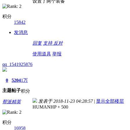
设置了两个装备
积分
15842
发消息
回复
支持
反对
使用道具
举报
qq_1541925876
0
5204
1万
主题
帖子
积分
发表于 2018-11-23 04:28:57
|
显示全部楼层
帮派精英
HUMANHP + 500
积分
16958