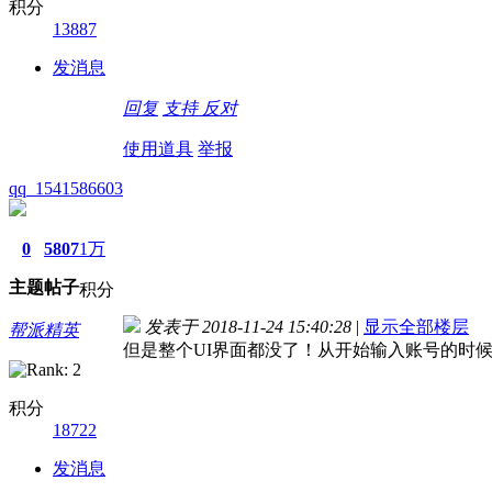
积分
13887
发消息
回复
支持
反对
使用道具
举报
qq_1541586603
0
5807
1万
主题
帖子
积分
发表于 2018-11-24 15:40:28
|
显示全部楼层
帮派精英
但是整个UI界面都没了！从开始输入账号的时
积分
18722
发消息