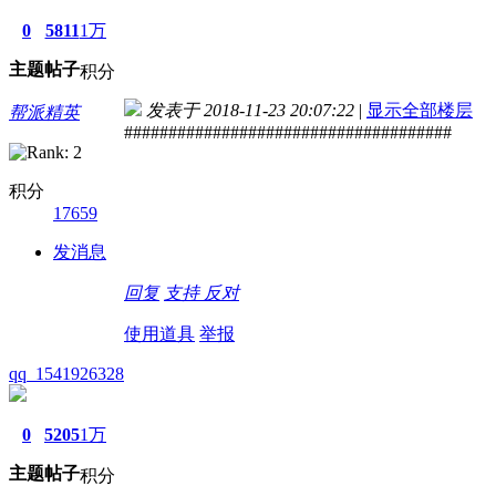
0
5811
1万
主题
帖子
积分
发表于 2018-11-23 20:07:22
|
显示全部楼层
帮派精英
#####################################
积分
17659
发消息
回复
支持
反对
使用道具
举报
qq_1541926328
0
5205
1万
主题
帖子
积分