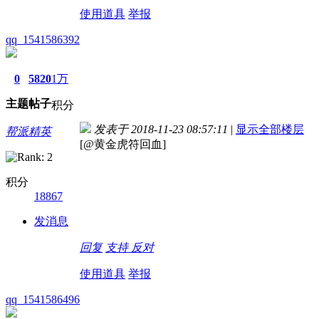
使用道具
举报
qq_1541586392
0
5820
1万
主题
帖子
积分
发表于 2018-11-23 08:57:11
|
显示全部楼层
帮派精英
[@黄金虎符回血]
积分
18867
发消息
回复
支持
反对
使用道具
举报
qq_1541586496