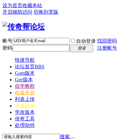
设为首页
收藏本站
开启辅助访问
切换到宽版
帐号
找回密码
自动登录
密码
注册帐号
登录
快捷导航
论坛首页
BBS
Gom版本
Gee版本
自学教程
租服务器
列表上传
手游版本
学改版本
传奇工具
处理劫持
搜索