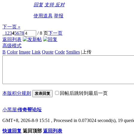
回复
支持
反对
使用道具
举报
下一页 »
1
2
3
4
5
6
7
8
/ 8 页
下一页
返回列表
高级模式
B
Color
Image
Link
Quote
Code
Smilies
|
上传
本版积分规则
回帖后跳转到最后一页
发表回复
小黑屋
|
传奇帮论坛
GMT+8, 2026-8-9 15:51
, Processed in 0.073024 second(s), 19 querie
快速回复
返回顶部
返回列表