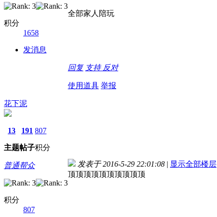
全部家人陪玩
积分
1658
发消息
回复
支持
反对
使用道具
举报
花下泥
13
191
807
主题
帖子
积分
发表于 2016-5-29 22:01:08
|
显示全部楼层
普通帮众
顶顶顶顶顶顶顶顶顶顶
积分
807