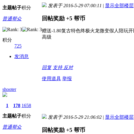
发表于 2016-5-29 07:00:11
|
显示全部楼层
主题
帖子
积分
回帖奖励
+5
帮币
普通帮众
赠送-1.80复古特色终极火龙微变假人陪玩开区
高级
积分
725
发消息
回复
支持
反对
使用道具
举报
shooter
1
178
1658
主题
帖子
积分
发表于 2016-5-29 21:06:02
|
显示全部楼层
普通帮众
回帖奖励
+5
帮币