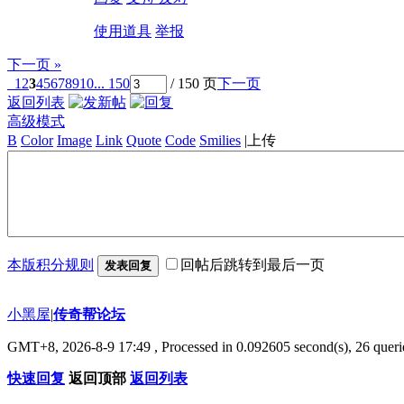
使用道具
举报
下一页 »
1
2
3
4
5
6
7
8
9
10
... 150
/ 150 页
下一页
返回列表
高级模式
B
Color
Image
Link
Quote
Code
Smilies
|
上传
本版积分规则
回帖后跳转到最后一页
发表回复
小黑屋
|
传奇帮论坛
GMT+8, 2026-8-9 17:49
, Processed in 0.092605 second(s), 26 querie
快速回复
返回顶部
返回列表