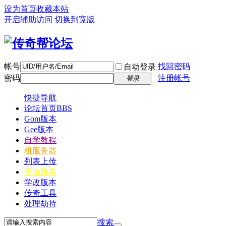
设为首页
收藏本站
开启辅助访问
切换到宽版
帐号
找回密码
自动登录
密码
注册帐号
登录
快捷导航
论坛首页
BBS
Gom版本
Gee版本
自学教程
租服务器
列表上传
手游版本
学改版本
传奇工具
处理劫持
搜索