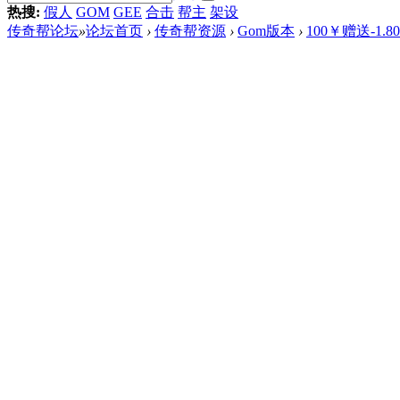
热搜:
假人
GOM
GEE
合击
帮主
架设
传奇帮论坛
»
论坛首页
›
传奇帮资源
›
Gom版本
›
100￥赠送-