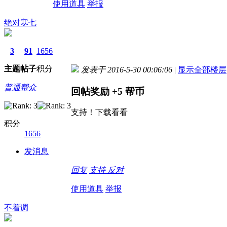
使用道具
举报
绝对寒七
3
91
1656
主题
帖子
积分
发表于 2016-5-30 00:06:06
|
显示全部楼层
普通帮众
回帖奖励
+5
帮币
支持！下载看看
积分
1656
发消息
回复
支持
反对
使用道具
举报
不着调