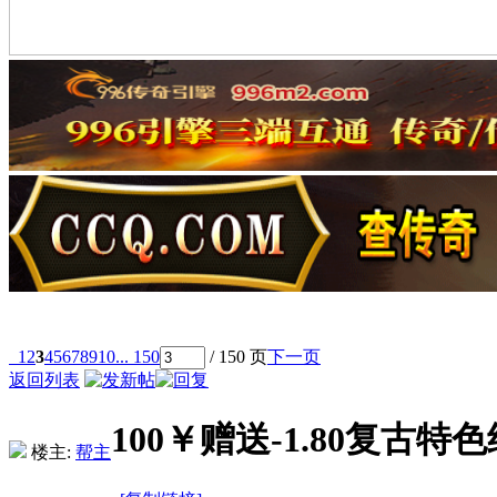
1
2
3
4
5
6
7
8
9
10
... 150
/ 150 页
下一页
返回列表
100￥赠送-1.80复
楼主:
帮主