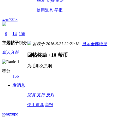
回复
支持
反对
使用道具
举报
xzm7358
0
14
156
主题
帖子
积分
发表于 2016-6-21 22:21:18
|
显示全部楼层
新人入帮
回帖奖励
+10
帮币
为毛那么贵啊
积分
156
发消息
回复
支持
反对
使用道具
举报
songxupo