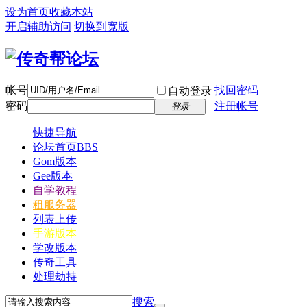
设为首页
收藏本站
开启辅助访问
切换到宽版
帐号
找回密码
自动登录
密码
注册帐号
登录
快捷导航
论坛首页
BBS
Gom版本
Gee版本
自学教程
租服务器
列表上传
手游版本
学改版本
传奇工具
处理劫持
搜索