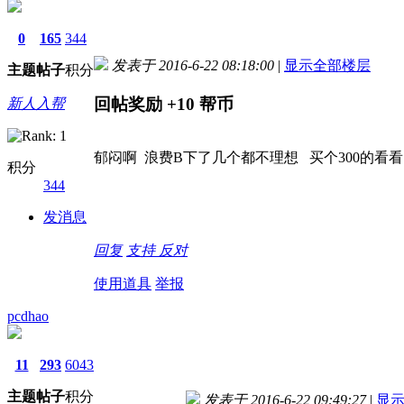
0
165
344
发表于 2016-6-22 08:18:00
|
显示全部楼层
主题
帖子
积分
回帖奖励
+10
帮币
新人入帮
郁闷啊 浪费B下了几个都不理想 买个300的看看
积分
344
发消息
回复
支持
反对
使用道具
举报
pcdhao
11
293
6043
主题
帖子
积分
发表于 2016-6-22 09:49:27
|
显