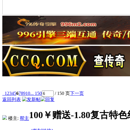
1
2
3
4
5
6
7
8
9
10
... 150
/ 150 页
下一页
返回列表
100￥赠送-1.80复
楼主:
帮主