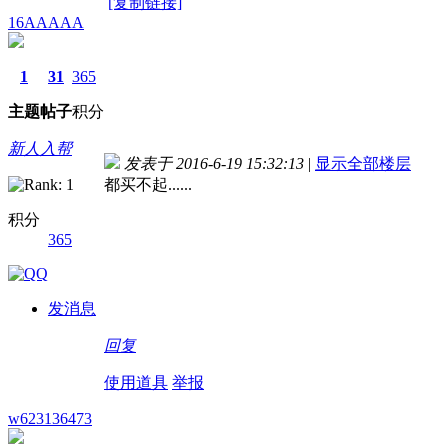
[复制链接]
16AAAAA
1
31
365
主题
帖子
积分
新人入帮
发表于 2016-6-19 15:32:13
|
显示全部楼层
都买不起......
积分
365
发消息
回复
使用道具
举报
w623136473