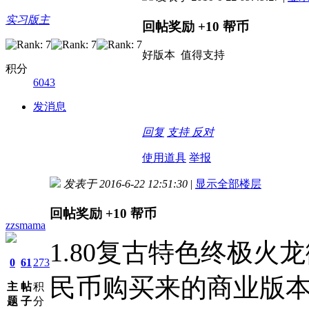
实习版主
回帖奖励
+10
帮币
好版本 值得支持
积分
6043
发消息
回复
支持
反对
使用道具
举报
发表于 2016-6-22 12:51:30
|
显示全部楼层
回帖奖励
+10
帮币
zzsmama
1.80复古特色终极
0
61
273
民币购买来的商业版
主
帖
积
题
子
分