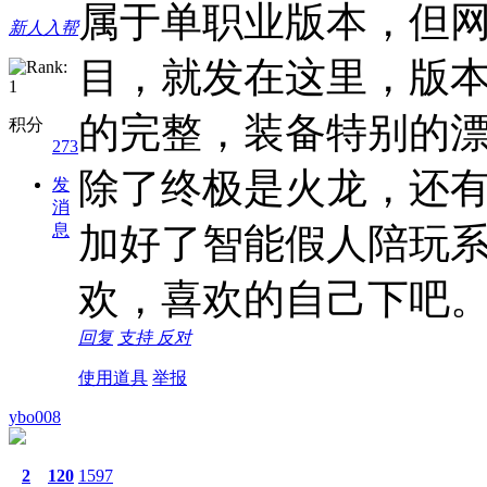
属于单职业版本，但
新人入帮
目，就发在这里，版本
的完整，装备特别的
积分
273
除了终极是火龙，还
发
消
息
加好了智能假人陪玩
欢，喜欢的自己下吧
回复
支持
反对
使用道具
举报
ybo008
2
120
1597