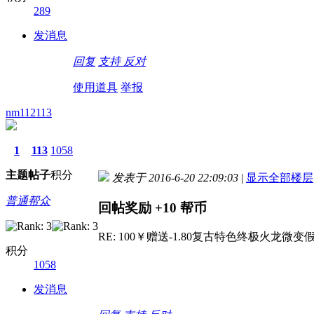
289
发消息
回复
支持
反对
使用道具
举报
nm112113
1
113
1058
主题
帖子
积分
发表于 2016-6-20 22:09:03
|
显示全部楼层
普通帮众
回帖奖励
+10
帮币
RE: 100￥赠送-1.80复古特色终极火龙微变
积分
1058
发消息