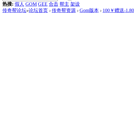
热搜:
假人
GOM
GEE
合击
帮主
架设
传奇帮论坛
»
论坛首页
›
传奇帮资源
›
Gom版本
›
100￥赠送-