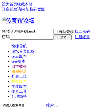
设为首页
收藏本站
开启辅助访问
切换到宽版
帐号
找回密码
自动登录
密码
注册帐号
登录
快捷导航
论坛首页
BBS
Gom版本
Gee版本
自学教程
租服务器
列表上传
手游版本
学改版本
传奇工具
处理劫持
搜索