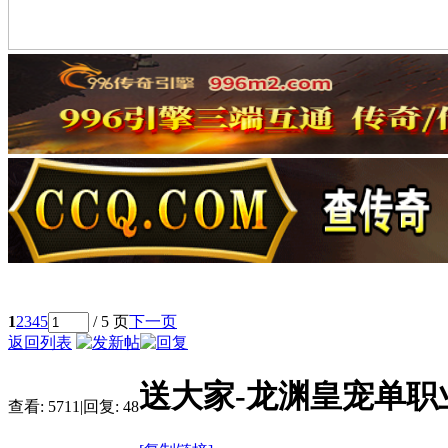
1
2
3
4
5
/ 5 页
下一页
返回列表
送大家-龙渊皇宠单职
查看:
5711
|
回复:
48