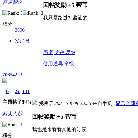
普通帮众
回帖奖励
+5
帮币
我只是路过打酱油的。
积分
3896
发消息
回复
支持
反对
使用道具
举报
70654233
0
22
131
主题
帖子
积分
发表于 2021-5-8 08:29:55
来自手机
|
显示全部
新人入帮
回帖奖励
+5
帮币
我也是来看看其他的时候
积分