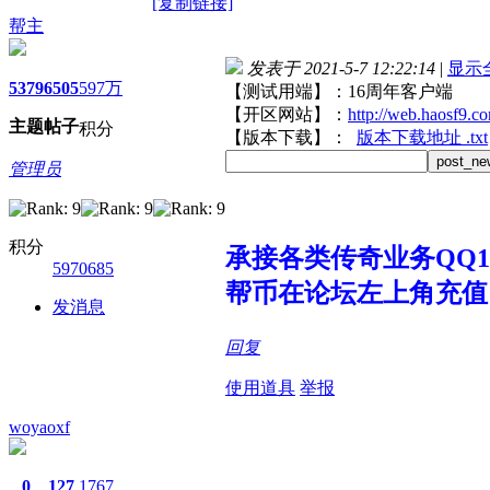
[复制链接]
帮主
发表于 2021-5-7 12:22:14
|
显示
5379
6505
597万
【测试用端】：16周年客户端
【开区网站】：
http://web.haosf9.c
主题
帖子
积分
【版本下载】：
版本下载地址 .txt
post_ne
管理员
积分
承接各类传奇业务QQ107
5970685
帮币在论坛左上角充值
发消息
回复
使用道具
举报
woyaoxf
0
127
1767