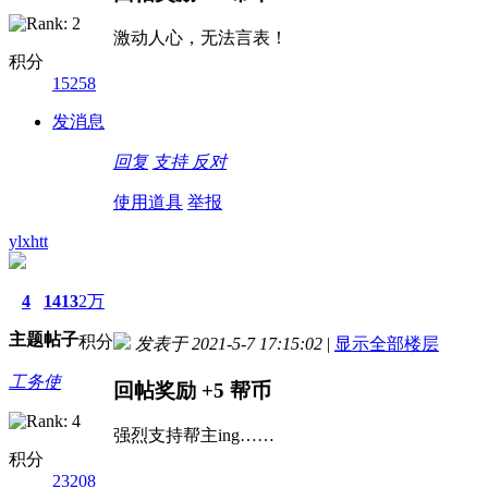
激动人心，无法言表！
积分
15258
发消息
回复
支持
反对
使用道具
举报
ylxhtt
4
1413
2万
主题
帖子
积分
发表于 2021-5-7 17:15:02
|
显示全部楼层
工务使
回帖奖励
+5
帮币
强烈支持帮主ing……
积分
23208