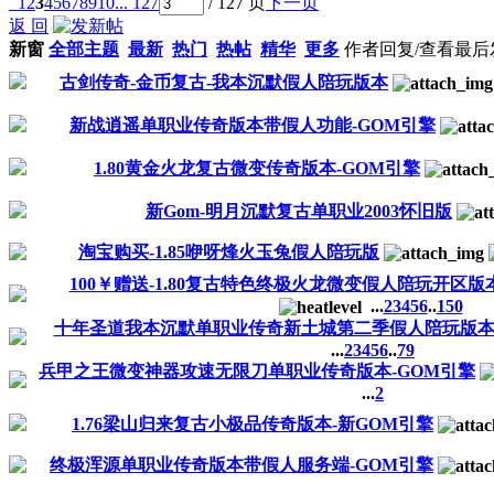
1
2
3
4
5
6
7
8
9
10
... 127
/ 127 页
下一页
返 回
新窗
全部主题
最新
热门
热帖
精华
更多
作者
回复/查看
最后
古剑传奇-金币复古-我本沉默假人陪玩版本
新战逍遥单职业传奇版本带假人功能-GOM引擎
1.80黄金火龙复古微变传奇版本-GOM引擎
新Gom-明月沉默复古单职业2003怀旧版
淘宝购买-1.85咿呀烽火玉兔假人陪玩版
100￥赠送-1.80复古特色终极火龙微变假人陪玩开区版
...
2
3
4
5
6
..
150
十年圣道我本沉默单职业传奇新土城第二季假人陪玩版
...
2
3
4
5
6
..
79
兵甲之王微变神器攻速无限刀单职业传奇版本-GOM引擎
...
2
1.76梁山归来复古小极品传奇版本-新GOM引擎
终极浑源单职业传奇版本带假人服务端-GOM引擎