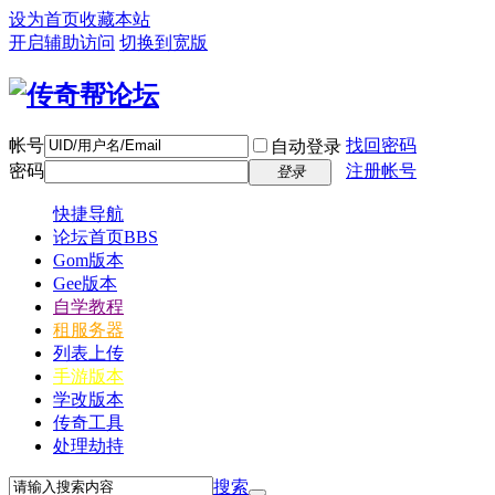
设为首页
收藏本站
开启辅助访问
切换到宽版
帐号
找回密码
自动登录
密码
注册帐号
登录
快捷导航
论坛首页
BBS
Gom版本
Gee版本
自学教程
租服务器
列表上传
手游版本
学改版本
传奇工具
处理劫持
搜索