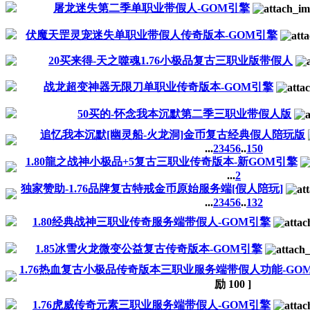
屠龙迷失第二季单职业带假人-GOM引擎
伏魔天罡灵宠迷失单职业带假人传奇版本-GOM引擎
20买来得-天之噬魂1.76小极品复古三职业版带假人
战龙超变神器无限刀单职业传奇版本-GOM引擎
50买的-怀念我本沉默第二季三职业带假人版
追忆我本沉默[幽灵船-火龙洞]金币复古经典假人陪玩版
...
2
3
4
5
6
..
150
1.80龍之战神小极品+5复古三职业传奇版本-新GOM引擎
...
2
独家赞助-1.76品牌复古特戒金币原始服务端[假人陪玩]
...
2
3
4
5
6
..
132
1.80经典战神三职业传奇服务端带假人-GOM引擎
1.85冰雪火龙微变公益复古传奇版本-GOM引擎
1.76热血复古小极品传奇版本三职业服务端带假人功能-GO
励
100
]
1.76虎威传奇元素三职业服务端带假人-GOM引擎